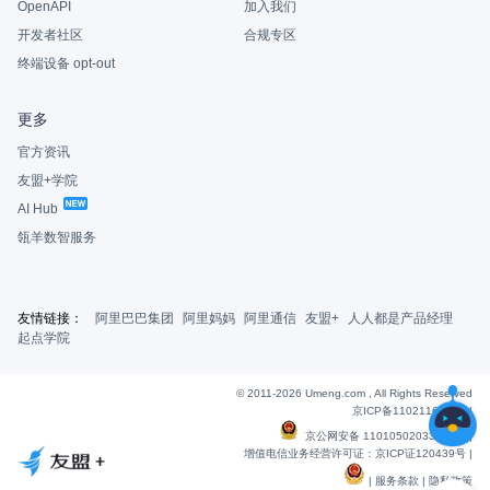
OpenAPI
加入我们
开发者社区
合规专区
终端设备 opt-out
更多
官方资讯
友盟+学院
AI Hub
瓴羊数智服务
友情链接：
阿里巴巴集团
阿里妈妈
阿里通信
友盟+
人人都是产品经理
起点学院
© 2011-2026 Umeng.com , All Rights Reserved
京ICP备11021163号-6
|
京公网安备 11010502033607号
|
增值电信业务经营许可证：京ICP证120439号 |
|
服务条款
|
隐私政策