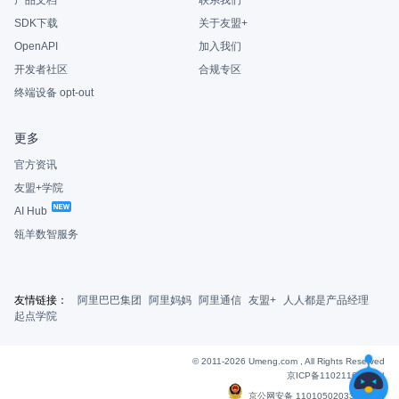
产品文档
联系我们
SDK下载
关于友盟+
OpenAPI
加入我们
开发者社区
合规专区
终端设备 opt-out
更多
官方资讯
友盟+学院
AI Hub
瓴羊数智服务
友情链接：
阿里巴巴集团
阿里妈妈
阿里通信
友盟+
人人都是产品经理
起点学院
© 2011-2026 Umeng.com , All Rights Reserved
京ICP备11021163号-6
|
京公网安备 11010502033607号
|