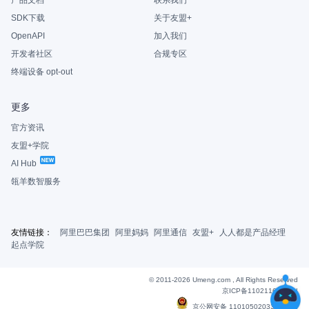
产品文档
联系我们
SDK下载
关于友盟+
OpenAPI
加入我们
开发者社区
合规专区
终端设备 opt-out
更多
官方资讯
友盟+学院
AI Hub
瓴羊数智服务
友情链接：
阿里巴巴集团
阿里妈妈
阿里通信
友盟+
人人都是产品经理
起点学院
© 2011-2026 Umeng.com , All Rights Reserved
京ICP备11021163号-6
|
京公网安备 11010502033607号
|