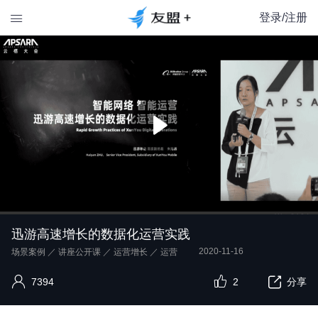
登录/注册

迅游高速增长的数据化运营实践
2020-11-16
场景案例
／
讲座公开课
／
运营增长
／
运营
7394
2
分享