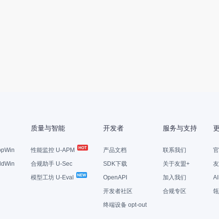
质量与智能
开发者
服务与支持
pWin
性能监控 U-APM
产品文档
联系我们
官
dWin
合规助手 U-Sec
SDK下载
关于友盟+
友
模型工坊 U-Eval
OpenAPI
加入我们
A
开发者社区
合规专区
瓴
终端设备 opt-out