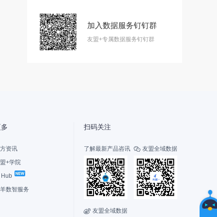
加入数据服务钉钉群
智
友盟+专属数据服务钉钉群
能
友
小
盟
更多
扫码关注
方资讯
了解最新产品咨讯
友盟全域数据

盟+学院
I Hub
选
择
羊数智服务
您
的
友盟全域数据

联系我们