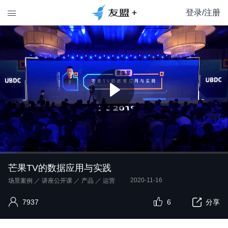
登录/注册

芒果TV的数据应用与实践
2020-11-16
场景案例
／
讲座公开课
／
产品
／
运营
7937
6
分享