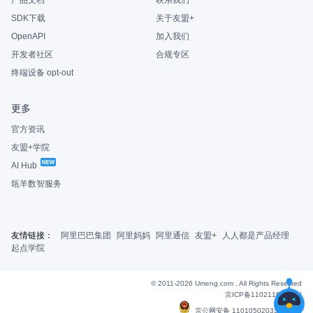
产品文档
联系我们
SDK下载
关于友盟+
OpenAPI
加入我们
开发者社区
合规专区
终端设备 opt-out
更多
官方资讯
友盟+学院
AI Hub
瓴羊数智服务
友情链接：
阿里巴巴集团
阿里妈妈
阿里通信
友盟+
人人都是产品经理
起点学院
© 2011-2026 Umeng.com , All Rights Reserved
京ICP备11021163号-6
|
京公网安备 11010502033607号
|