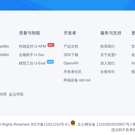
质量与智能
开发者
服务与支持
pWin
性能监控 U-APM
产品文档
联系我们
官
dWin
合规助手 U-Sec
SDK下载
关于友盟+
友
模型工坊 U-Eval
OpenAPI
加入我们
A
开发者社区
合规专区
瓴
终端设备 opt-out
经理
起点学院
l Rights Reserved
京ICP备11021163号-6
|
京公网安备 11010502033607号
|
违法和不良举报电