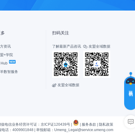
盟
更多
扫码关注
方资讯
了解最新产品咨讯
友盟全域数据

盟+学院
I Hub
选
择
羊数智服务
您
的
友盟全域数据

角
联系我们
色
新
老
用
用
户，
户
增值电信业务经营许可证：京ICP证120439号 |
|
服务条款
|
隐私政策
先
有
话：4009901848
|
举报邮箱：Umeng_Legal@service.umeng.com
了
疑