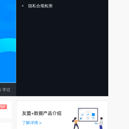
隐私合规检测
5
学过
PDF