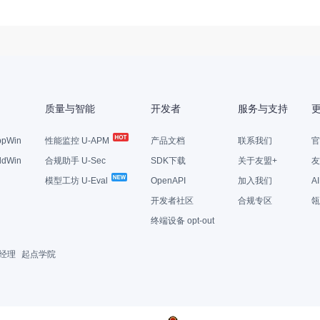
质量与智能
开发者
服务与支持
pWin
性能监控 U-APM
产品文档
联系我们
官
dWin
合规助手 U-Sec
SDK下载
关于友盟+
友
模型工坊 U-Eval
OpenAPI
加入我们
A
开发者社区
合规专区
瓴
终端设备 opt-out
经理
起点学院