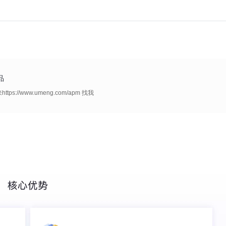
品
//www.umeng.com/apm 找我