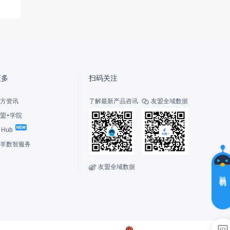
友
小
盟
更多
扫码关注
方资讯
了解最新产品咨讯
友盟全域数据

盟+学院
I Hub
选
择
羊数智服务
您
的
友盟全域数据

角
联系我们
色
新
老
用
用
户，
户