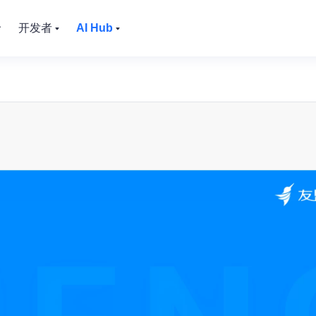
价
开发者
AI Hub