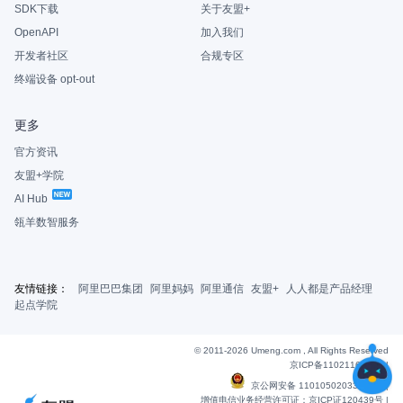
SDK下载
关于友盟+
OpenAPI
加入我们
开发者社区
合规专区
终端设备 opt-out
更多
官方资讯
友盟+学院
AI Hub
瓴羊数智服务
友情链接：
阿里巴巴集团
阿里妈妈
阿里通信
友盟+
人人都是产品经理
起点学院
© 2011-2026 Umeng.com , All Rights Reserved
京ICP备11021163号-6
|
京公网安备 11010502033607号
|
增值电信业务经营许可证：京ICP证120439号 |