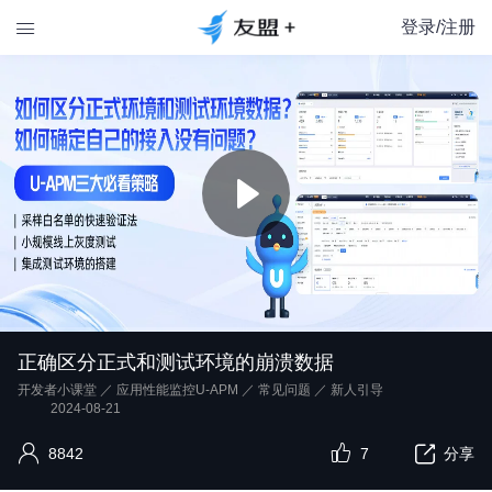
登录/注册

正确区分正式和测试环境的崩溃数据
开发者小课堂
／
应用性能监控U-APM
／
常见问题
／
新人引导
2024-08-21
8842
7
分享