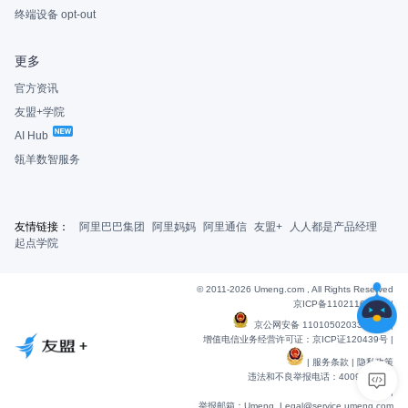
终端设备 opt-out
更多
官方资讯
友盟+学院
AI Hub
瓴羊数智服务
友情链接：
阿里巴巴集团
阿里妈妈
阿里通信
友盟+
人人都是产品经理
起点学院
© 2011-2026 Umeng.com , All Rights Reserved
京ICP备11021163号-6
|
京公网安备 11010502033607号
|
增值电信业务经营许可证：京ICP证120439号 |
|
服务条款
|
隐私政策
违法和不良举报电话：4009901848
|
举报邮箱：Umeng_Legal@service.umeng.com