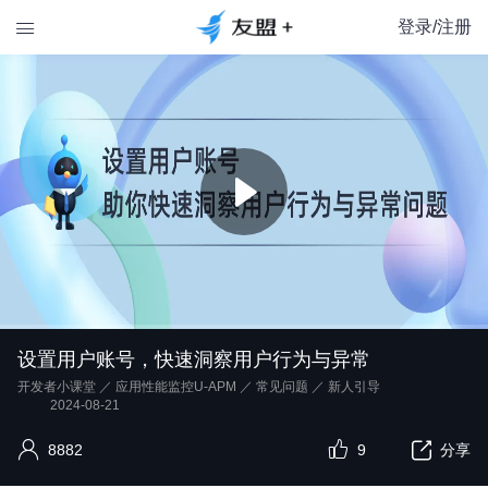
登录/注册

设置用户账号，快速洞察用户行为与异常
开发者小课堂
／
应用性能监控U-APM
／
常见问题
／
新人引导
2024-08-21
8882
9
分享