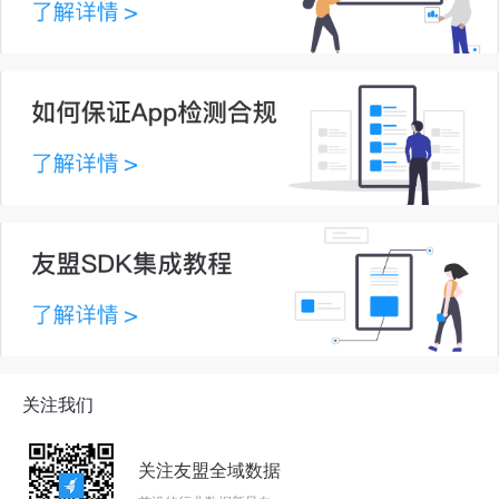
关注我们
关注友盟全域数据