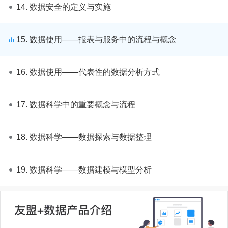
14. 数据安全的定义与实施
15. 数据使用——报表与服务中的流程与概念
16. 数据使用——代表性的数据分析方式
17. 数据科学中的重要概念与流程
18. 数据科学——数据探索与数据整理
19. 数据科学——数据建模与模型分析