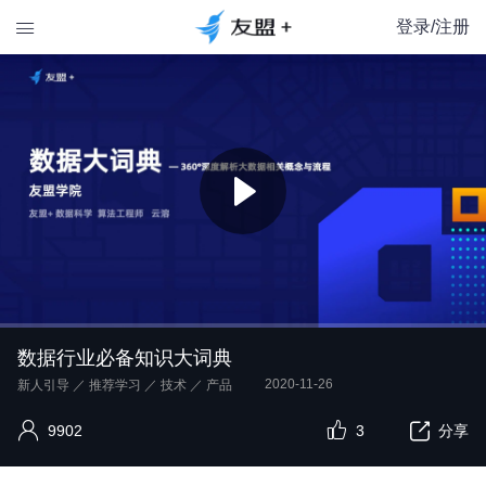
登录/注册

数据行业必备知识大词典
2020-11-26
新人引导
／
推荐学习
／
技术
／
产品
9902
3
分享