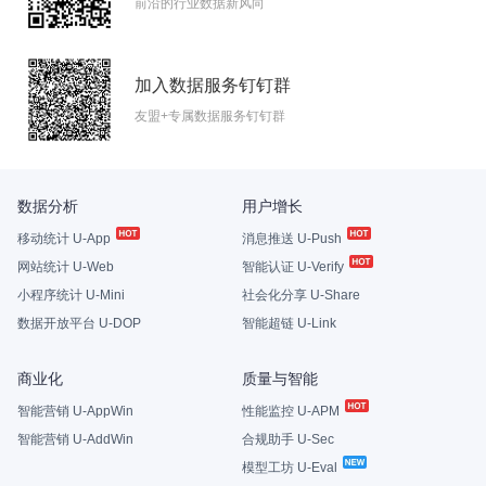
前沿的行业数据新风向
加入数据服务钉钉群
友盟+专属数据服务钉钉群
数据分析
用户增长
移动统计 U-App
消息推送 U-Push
网站统计 U-Web
智能认证 U-Verify
小程序统计 U-Mini
社会化分享 U-Share
数据开放平台 U-DOP
智能超链 U-Link
商业化
质量与智能
智能营销 U-AppWin
性能监控 U-APM
智能营销 U-AddWin
合规助手 U-Sec
模型工坊 U-Eval