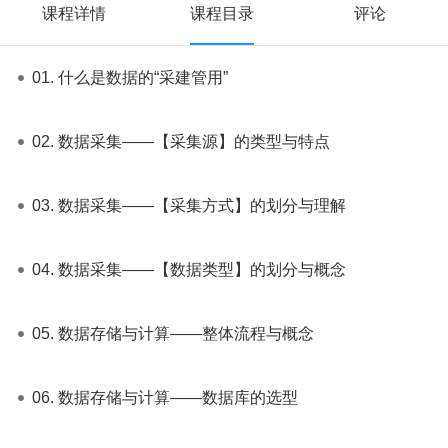
课程详情
课程目录
评论
01. 什么是数据的“采建管用”
02. 数据采集——【采集源】的类型与特点
03. 数据采集——【采集方式】的划分与理解
04. 数据采集——【数据类型】的划分与概念
05. 数据存储与计算——整体流程与概念
06. 数据存储与计算——数据库的选型