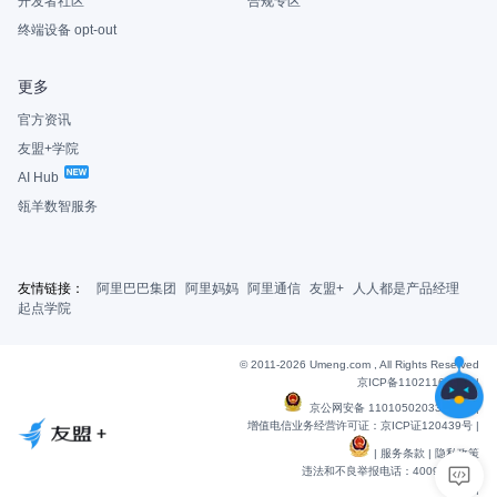
开发者社区
合规专区
终端设备 opt-out
更多
官方资讯
友盟+学院
AI Hub
瓴羊数智服务
友情链接：
阿里巴巴集团
阿里妈妈
阿里通信
友盟+
人人都是产品经理
起点学院
© 2011-2026 Umeng.com , All Rights Reserved
京ICP备11021163号-6
|
京公网安备 11010502033607号
|
增值电信业务经营许可证：京ICP证120439号 |
|
服务条款
|
隐私政策
违法和不良举报电话：4009901848
|