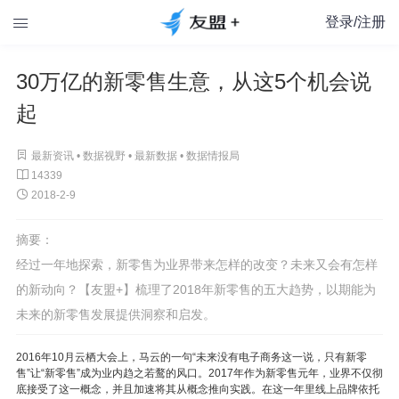
登录/注册

30万亿的新零售生意，从这5个机会说
起

最新资讯 •
数据视野
•
最新数据
•
数据情报局

14339

2018-2-9
摘要：
经过一年地探索，新零售为业界带来怎样的改变？未来又会有怎样
的新动向？【友盟+】梳理了2018年新零售的五大趋势，以期能为
未来的新零售发展提供洞察和启发。
2016年10月云栖大会上，马云的一句“未来没有电子商务这一说，只有新零
售”让“新零售”成为业内趋之若鹜的风口。2017年作为新零售元年，业界不仅彻
底接受了这一概念，并且加速将其从概念推向实践。在这一年里线上品牌依托