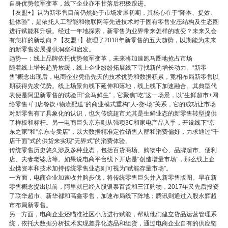
自身优势领军变革，线下企业亦不甘落后积极跟进。
【友盟+】认为新零售目前仍然处于市场发展初期，其核心在于“降本、提效、
提体验”，是依托人工智能和物联网等先进技术对于固有零售业态结构及生态圈
进行赋能和升级。经过一年地探索，新零售为业界带来怎样的改变？未来又会
有怎样的新动向？【友盟+】梳理了2018年新零售的五大趋势，以期能为未来
的新零售发展提供洞察和启发。
趋势一：线上品牌依托优势领军变革，未来将加速跑马圈地抢占市场
随着线上增长趋势放缓，线上企业纷纷拓展线下寻找新的增长动力。“新零
售”概念出现后，电商企业凭借先天的技术优势和数据积累，竞相布局新零售以
期获得先发优势。线上场景向线下延伸和落地，线上线下加速融合。其典型代
表便是阿里新零售的试验田“盒马鲜生”，它聚焦“吃”这一场景，以“生鲜超市+网
络零售+门店餐饮+物流配送”的商业模式重构“人-货-场”关系，它的成功让市场
对新零售有了具象化的认识，也为传统超市尤其是生鲜业态的新零售转型提供
了样板和标杆。另一电商巨头京东则从强项3C和家电产品入手，开设线下“京
东之家”和“京东专卖店”，以大数据精准定位销售人群和消费偏好，力求通过“千
店千面”式的供货来实现“无界式”的消费体验。
传统零售历史悠久涉及多种业态，包括百货商场、购物中心、品牌超市、便利
店、夫妻老婆店等。如果说电商平台线下开店是“创造增量市场”，那么线上企
业携资本和技术加持传统零售业态则可视为“赋能存量市场”。
一方面，电商企业加速收并购步伐，将传统零售巨头并入新零售版图。早在新
零售概念提出以前，阿里就已经入股银泰百货和三江购物，2017年又先后投资
了联华超市、新华都和高鑫零售，加速布局线下阵地；腾讯则通过入股永辉超
市布局新零售。
另一方面，电商企业还瞄准社区小店进行赋能，帮助他们建立货品运营管理系
统，依托大数据分析技术实现差异化选品和组货，通过电商企业自有的供应链