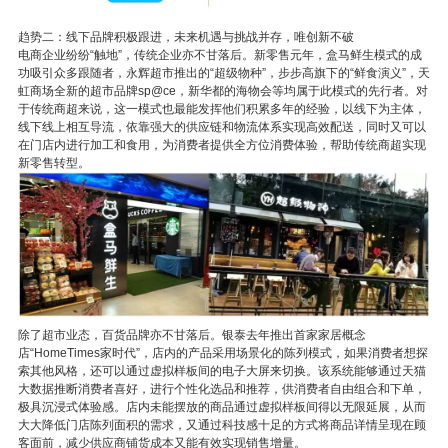
趋势二：线下品牌积极跟进，未来机遇与挑战并存，唯创新不破
电商企业纷纷“触地”，传统企业亦不甘落后。新零售元年，盒马鲜生模式的成
功吸引众多跟随者，永辉超市推出的“超级物种”，步步高旗下的“鲜食演义”，天
虹商场全新的超市品牌sp@ce，新华都的海物会等均属于此模式的先行者。对
于传统商超来说，这一模式也最能发挥他们积累多年的经验，以线下为主体，
线下线上相互导流，依靠强大的供应链和物流体系实现高效配送，同时又可以
在门店内进行加工和食用，为消费者提供全方位消费体验，帮助传统商超实现
新零售转型。
除了超市业态，百货品牌亦不甘落后。银泰去年推出首家家居概念
店“HomeTimes家时代”，店内的产品采用场景化的陈列模式，如果消费者想探
索其他风格，还可以通过虚拟样板间的电子大屏来切换。该系统能够通过天猫
大数据推断消费者喜好，进行个性化选品和推荐，供消费者自由组合和下单，
极具沉浸式体验感。店内未能摆放的商品通过虚拟样板间得以无限延展，从而
大大降低门店陈列面积的需求，又通过科技感十足的方式将商品详情呈现在顾
客面前，减少供应商铺货成本又能有效实现销售增量。