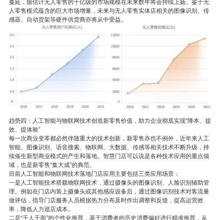
蔓延，据估计无人零售的千亿级的市场规模在未来数年将会持续上扬。鉴于无
人零售模式蕴含的巨大市场增量，未来与无人零售实体店相关的图像识别、传
感器、自动货架等硬件供货商亦将从中受益。
趋势四：人工智能与物联网技术创造新零售价值，助力企业彻底实现“降本、提
效、提体验”
每一次商业变革都必然伴随重大的技术创新，新零售亦也不例外，近年来人工
智能、图像识别、语音搜索、物联网、大数据、传感等相关技术不断升级，持
续催生新型商业模式的产生和落地。智慧门店可以说是各种技术应用的重点领
域，也是新零售“集大成”的典范。
目前人工智能和物联网技术落地门店应用主要包括三类应用场景：
一是人工智能技术搭载物联网技术，通过摄像头的图像识别、人脸识别辅助管
理。例如在门店内装上摄像头或其他感应设备后，通过图像识别技术对客流量
做评估，指导门店服务人员根据热力分布及时作出调整和反馈，提高运营效
率，降低人力巡店成本。
二是“千人千面”的个性化推荐，基于消费者的历史消费偏好进行精准推荐，从