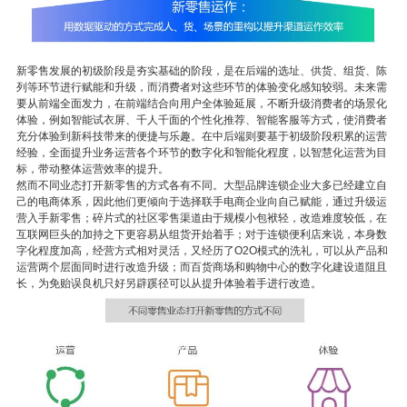
新零售发展的初级阶段是夯实基础的阶段，是在后端的选址、供货、组货、陈
列等环节进行赋能和升级，而消费者对这些环节的体验变化感知较弱。未来需
要从前端全面发力，在前端结合向用户全体验延展，不断升级消费者的场景化
体验，例如智能试衣屏、千人千面的个性化推荐、智能客服等方式，使消费者
充分体验到新科技带来的便捷与乐趣。在中后端则要基于初级阶段积累的运营
经验，全面提升业务运营各个环节的数字化和智能化程度，以智慧化运营为目
标，带动整体运营效率的提升。
然而不同业态打开新零售的方式各有不同。大型品牌连锁企业大多已经建立自
己的电商体系，因此他们更倾向于选择联手电商企业向自己赋能，通过升级运
营入手新零售；碎片式的社区零售渠道由于规模小包袱轻，改造难度较低，在
互联网巨头的加持之下更容易从组货开始着手；对于连锁便利店来说，本身数
字化程度加高，经营方式相对灵活，又经历了O2O模式的洗礼，可以从产品和
运营两个层面同时进行改造升级；而百货商场和购物中心的数字化建设道阻且
长，为免贻误良机只好另辟蹊径可以从提升体验着手进行改造。