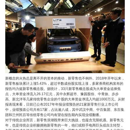
新概念的火热总是离不开的资本的推动，新零售也不例外。2018年开年以来，
新零售板块累计上涨5.43%，超过半数成份股实现上涨，多家券商机构发布的
报告均力挺新零售概念股。据统计，33只新零售概念股成为大单资金追捧焦
点，大单资金净流入26.17亿元，其中永辉超市、豫园股份、中青旅、步步
高、新北洋等几家传统零售企业的个股的大单资金净流入均超1000万元。从财
报表现来看，日前已公布2017年年报业绩预告的21家新零售行业上市公司
中，业绩预喜公司共有17家，占比逾八成，其中武汉中商、中百集团、东百集
团和兰州民百等传统零售公司均有望在报告期内实现业绩翻番。
对于传统企业而言，新零售浪潮既带来巨大挑战，也蕴含无限机遇。新零售元
年，也是传统企业积极拥抱新零售的一年，他们或联手电商巨头或自主转型，