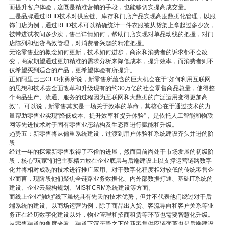
而提升客户体验，这既是精准营销的手段，也能够切实提高成交量。
三是品牌通过RFID技术对供应链、库存和门店产品实现高度数据化管理，以服
饰门店为例，通过RFID技术可以精确统计一件衣服被从货架上拿起过多少次，
被带进试衣间多少次，售出详情如何，帮助门店实现对单品动线的把握，对门
店陈列和组货高效管理，对消费者兴趣的精准把握。
无论零售业的概念如何更新，技术如何进步，商家和消费者的诉求都不会改
变，商家期望通过更加精准的需求分析来降低成本，提升效率，而消费者则不
仅希望买到适合的产品，更希望体验有所提升。
正如阿里巴巴CEO张勇所说，新零售所蕴含的巨大机会在于“如何利用互联网
的思想和技术去全面改革和升级现有的约30万亿的社会零售商品总量，使得整
个商品生产、流通、服务的过程因为互联网和大数据的广泛运用变得更加高
效‘’。可以说，新零售其实是一场关于效率的革命，其核心在于通过技术的力
量帮助零售业实现“降低成本、提升效率和提升体验”， 是依托人工智能和物联
网等先进技术对于固有零售业态结构及生态圈进行赋能和升级。
趋势五：新零售将从偏重系统建设，过渡到用户体验和系统建设齐头并进的阶
段
经过一年的探索新零售取得了不俗的进展，然而目前尚处于市场发展的初级阶
段，核心”玩家“们把主要精力放在企业底层与后端建设上以支撑运营链路数字
化并将相对成熟的技术进行推广应用。对于数字化程度相对较低的传统零售企
业而言，现阶段他们聚焦全链路业务数据化、内外部数据打通、基础IT系统的
建设、企业云架构规划、MIS和CRM系统建设等方面。
而线上企业“触地”线下虽然具有先天的技术优势，但并不代表他们绕过对于后
端系统的建设。以商场运营为例，除了商品出入货、客流导向和客户关系等业
务正在经历数字化建设以外，物业管理和招商租赁等环节也需要智慧化升级。
从零售渠道的角度来看，渠道下沉态势之下的新零售供应链变革也是后端建设