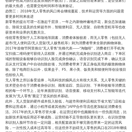
创新俨然成为抓住这波浪潮的不败法门，涅槃之后能否迎来新生，是企业家们
的最大焦虑，也需要交给时间和市场来验证。
趋势三： 2018年无人零售的风口将会继续蔓延，技术和运营等方面的问题需
要更多时间来改进
新零售的提出可谓一石激起千层浪，一年之内新物种遍地开花，新业态加速融
合。除前文提及的生鲜超市外，智能便利店、无人货架、自助售货机等等也收
获资本和业界的无数关注。
传统零售受制于人工和场地等因素，消费者体验较差，而无人零售（包括无人
超市/无人便利店/无人货架/无人贩售机等）则为消费者带来全新的购物体验。
2017年造物节阿里推出“无人零售”先锋代表——“淘咖啡”，消费者打开手机淘
宝扫描二维码便可获得入店权限，并通过闸机完成身份识别进入商店；下单区
域的智能设备能够自动识别人脸完成身份确认，语音识别完成下单，确认无误
后从支付宝账户中自动扣除款项，为消费者带来了真正身临其境的极致购物体
验。除了电商巨头以外，缤果盒子、F5、果小美、饭美美和猩便利等创业项目
也纷纷入局。
无人零售之所以备受追捧，与高科技的煽风点火有很大关系。无人零售关键的
技术壁垒存在于消费者身份识别、顾客追踪、货品识别、下单和收银等消费流
程的每一个环节上，近年来面部识别、语音搜索、移动支付和人工智能等迭代
发展为“无人零售”奠定了坚实的技术基础。
此外，无人货架的硬件成本投入较低，与超市和便利店相比节省大笔门店租金
费和运营成本，通过小程序或者其他热门APP合作导流也更加贴近消费者生
活。2017年的无人零售尽管火爆，在运营过程中也频频传出一些负面消息，比
如新技术落地应用还不够成熟，运营经验不足导致排队更长更久，在识别货物
和识别人脸环节存在一定问题，相关配套政策不够完善也带来一定的运营风
险，一次性投入成本过高等等，但这些并不妨碍无人零售的风口在2018年继续