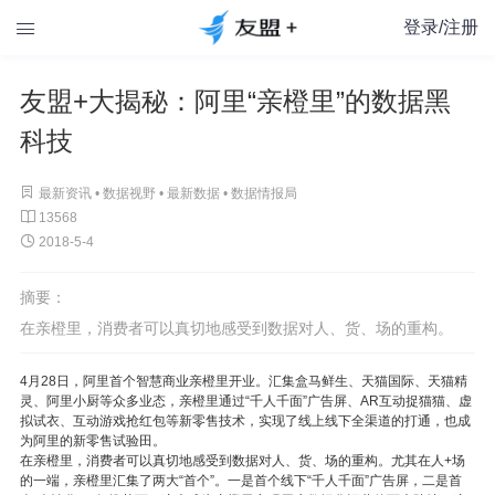
登录/注册

友盟+大揭秘：阿里“亲橙里”的数据黑
科技

最新资讯 •
数据视野
•
最新数据
•
数据情报局

13568

2018-5-4
摘要：
在亲橙里，消费者可以真切地感受到数据对人、货、场的重构。
4月28日，阿里首个智慧商业亲橙里开业。汇集盒马鲜生、天猫国际、天猫精
灵、阿里小厨等众多业态，亲橙里通过“千人千面”广告屏、AR互动捉猫猫、虚
拟试衣、互动游戏抢红包等新零售技术，实现了线上线下全渠道的打通，也成
为阿里的新零售试验田。
在亲橙里，消费者可以真切地感受到数据对人、货、场的重构。尤其在人+场
的一端，亲橙里汇集了两大“首个”。一是首个线下“千人千面”广告屏，二是首