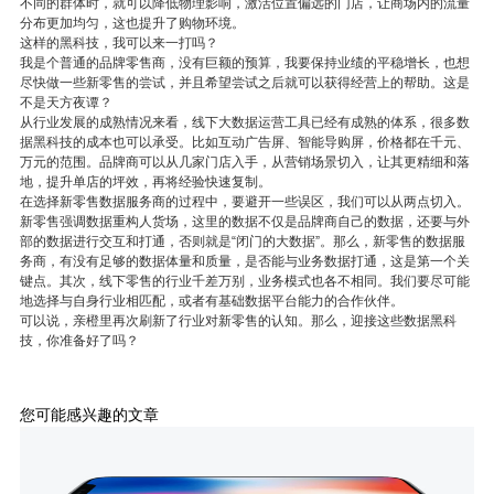
不同的群体时，就可以降低物理影响，激活位置偏远的门店，让商场内的流量
分布更加均匀，这也提升了购物环境。
这样的黑科技，我可以来一打吗？
我是个普通的品牌零售商，没有巨额的预算，我要保持业绩的平稳增长，也想
尽快做一些新零售的尝试，并且希望尝试之后就可以获得经营上的帮助。这是
不是天方夜谭？
从行业发展的成熟情况来看，线下大数据运营工具已经有成熟的体系，很多数
据黑科技的成本也可以承受。比如互动广告屏、智能导购屏，价格都在千元、
万元的范围。品牌商可以从几家门店入手，从营销场景切入，让其更精细和落
地，提升单店的坪效，再将经验快速复制。
在选择新零售数据服务商的过程中，要避开一些误区，我们可以从两点切入。
新零售强调数据重构人货场，这里的数据不仅是品牌商自己的数据，还要与外
部的数据进行交互和打通，否则就是“闭门的大数据”。那么，新零售的数据服
务商，有没有足够的数据体量和质量，是否能与业务数据打通，这是第一个关
键点。其次，线下零售的行业千差万别，业务模式也各不相同。我们要尽可能
地选择与自身行业相匹配，或者有基础数据平台能力的合作伙伴。
可以说，亲橙里再次刷新了行业对新零售的认知。那么，迎接这些数据黑科
技，你准备好了吗？
您可能感兴趣的文章