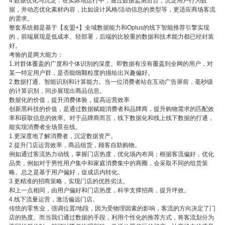
4.数据优化与沉淀：在实际地运行中，通过数据监测后台，沉淀用户行为数
据，并动态优化素材内容，比如设计风格/活动信息的类型等，更适应商场客流
的需求。
整套系统都是基于【友盟+】全域数据能力和Oplus的线下智能推荐引擎实现
的，前端展现是低成本、轻部署，后端的比较重的数据和技术能力都已经封装
好。
考验的是两大能力：
1.对群体覆盖的广度和个体识别的深度。即数据有没有覆盖到全网的用户，对
某一特定用户群，是否能细颗粒度的描绘出兴趣偏好。
2.数据打通、智能识别和计算能力。当一位消费者站在互动广告屏前，毫秒级
的计算识别，同步展现出商品信息。
数据化的价值，提升消费体验，提高运营效率
创新黑科技的价值，是通过数据赋能消费者和品牌商，提升购物需求的匹配效
率和获取信息的效率。对于品牌商而言，线下数据化和线上线下数据的打通，
能实现消费者全场景在线。
1.更深度地了解消费者，沉淀数据资产。
2.提升门店运营效率，商品组货，顾客自助购物。
例如通过客流热力动线，掌握门店热度，优化场内布局；根据客流偏好，优化
品类，例如对于男性用户集中和家庭消费集中的商圈，会采取不同的组货策
略。总之是基于用户偏好，促成店内转化。
3.更精准的招商策略，实现门店的优胜劣汰。
和上一点相同，由用户偏好和门店热度，科学支撑招商，提升坪效。
4.线下流量运营，激活偏远门店。
传统的零售业，强调位置/地段，因为受物理因素的影响，客流的方向决定了门
店的热度。而当我们通过数据的手段，利用个性化的推荐方式，将客流划分为