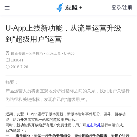
登录/注册

U-App上线新功能，从流量运营升级
到“超级用户”运营

最新资讯 •
运营技巧
•
运营工具
•
U-App

183041

2018-7-26
摘要：
产品运营人员将更直观地分析出指标之间的关系，找到用户关键行
为路径和关键指标，发现自己的“超级用户”。
近期，友盟
+ U-App
进行了版本更新，新版本增加事件细分、漏斗、留存功
能，助力开发者实现一站式的超级用户运营。
同时，新功能将开放给所有用户免费使用，
用户可
点击此处
进行
申请方式。
新功能如下：
一、
事件细分：对某一行为的无限细分，定位影响行为的因素，对用户进行