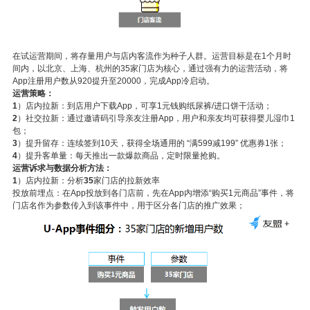
在试运营期间，将存量用户与店内客流作为种子人群。运营目标是在
1
个月时
间内，以北京、上海、杭州的
35
家门店为核心，通过强有力的运营活动，将
App
注册用户数从
920
提升至
20000
，完成
App
冷启动。
运营策略：
1
）店内拉新：到店用户下载
App
，可享
1
元钱购纸尿裤
/
进口饼干活动；
2
）社交拉新：通过邀请码引导亲友注册
App
，用户和亲友均可获得婴儿湿巾
1
包；
3
）提升留存：连续签到
10
天，获得全场通用的
“满
599
减
199
”
优惠券
1
张；
4
）提升客单量：每天推出一款爆款商品，定时限量抢购。
运营诉求与数据分析方法：
1
）店内拉新：分析
35
家门店的拉新效率
投放前埋点：在
App
投放到各门店前，先在
App
内增添“购买
1
元商品”事件，将
门店名作为参数传入到该事件中，用于区分各门店的推广效果；