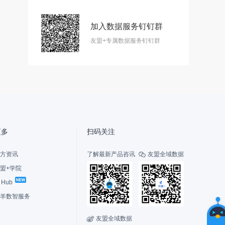
加入数据服务钉钉群
智
友盟+专属数据服务钉钉群
能
友
小
盟
更多
扫码关注
方资讯
了解最新产品咨讯
友盟全域数据

盟+学院
I Hub
选
择
羊数智服务
您
的
友盟全域数据

联系我们