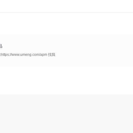
品
//www.umeng.com/apm 找我