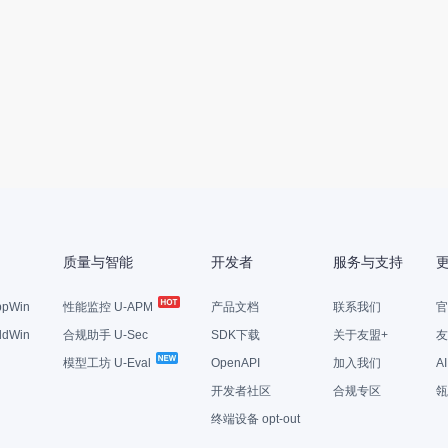
质量与智能
开发者
服务与支持
pWin
性能监控 U-APM
产品文档
联系我们
官
dWin
合规助手 U-Sec
SDK下载
关于友盟+
友
模型工坊 U-Eval
OpenAPI
加入我们
A
开发者社区
合规专区
瓴
终端设备 opt-out