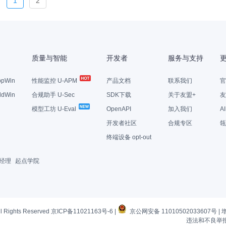
1
2
质量与智能
开发者
服务与支持
pWin
性能监控 U-APM
产品文档
联系我们
官
dWin
合规助手 U-Sec
SDK下载
关于友盟+
友
模型工坊 U-Eval
OpenAPI
加入我们
A
开发者社区
合规专区
瓴
终端设备 opt-out
经理
起点学院
l Rights Reserved
京ICP备11021163号-6
|
京公网安备 11010502033607号
|
违法和不良举报电