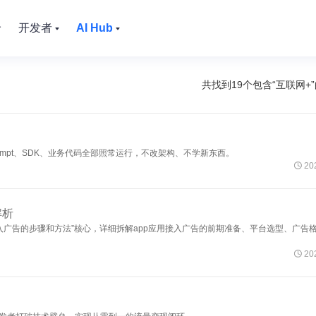
价
开发者
AI Hub
共找到19个包含“
互联网+
。已有的 prompt、SDK、业务代码全部照常运行，不改架构、不学新东西。

202
解析
用接入广告的步骤和方法”核心，详细拆解app应用接入广告的前期准备、平台选型、广告

202