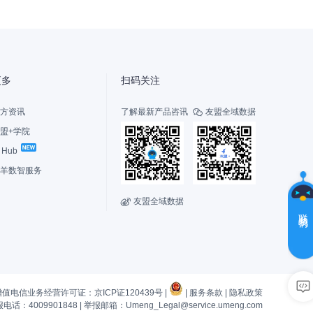
盟
更多
扫码关注
方资讯
了解最新产品咨讯
友盟全域数据

盟+学院
I Hub
选
择
羊数智服务
您
的
友盟全域数据

角
联系我们
色
新
老
用
用
户，
户
增值电信业务经营许可证：京ICP证120439号 |
|
服务条款
|
隐私政策
先
有
话：4009901848
|
举报邮箱：Umeng_Legal@service.umeng.com
了
疑