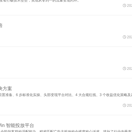
力开发者打破技术壁垒，实现从零到一的流量变现闭环。

202
倍

202

202
决方案
置准备、6 步标准化实操、头部变现平台对比、4 大合规红线、3 个收益优化策略及

202
Win 智能投放平台
功能、全阶段客群的适配能力，精准匹配广告主投放的全维度核心诉求，填补了行业内垂