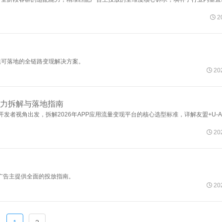

2
提供可落地的全链路变现解决方案。

202
度能力拆解与落地指南
视角出发，拆解2026年APP应用流量变现平台的核心选型标准，详解友盟+U-Ap

202
大广告主提供全面的投放指南。

202