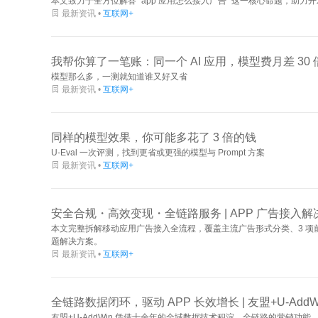
本文致力于全方位解答 “app 应用怎么接入广告” 这一核心命题，助

最新资讯 •
互联网+
我帮你算了一笔账：同一个 AI 应用，模型费月差 30 
模型那么多，一测就知道谁又好又省

最新资讯 •
互联网+
同样的模型效果，你可能多花了 3 倍的钱
U-Eval 一次评测，找到更省或更强的模型与 Prompt 方案

最新资讯 •
互联网+
安全合规・高效变现・全链路服务 | APP 广告接入解
本文完整拆解移动应用广告接入全流程，覆盖主流广告形式分类、3 项前
题解决方案。

最新资讯 •
互联网+
全链路数据闭环，驱动 APP 长效增长 | 友盟+U-Add
友盟+U-AddWin 凭借十余年的全域数据技术积淀、全链路的营销