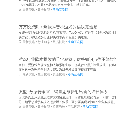
2020年的业务发展虽然曲折，但在过程中，我们也发现了很多产品增
学习的课题，友盟+产品专家范芊芸带来了精彩分享。

最新资讯 • 数据技能 •
移动互联网
万万没想到！爆款抖音小游戏的秘诀竟然是......
友盟+携手游戏领域“老司机”罗斯基、TopOn倾力打造了【友盟+游
决方案，帮助游戏行业解决成本高和留量少的难题。

最新资讯 • 行业动态 • 数据技能 •
移动互联网
游戏行业降本提效的千字秘籍，这些知识点你不能错
当前，受游戏市场大盘和政策紧缩影响，游戏行业用户增量放缓，获客
面对这一系列问题制约，帮助游戏开发提效变得刻不容缓。

最新资讯 • 数据技能 • 实操技能 •
移动互联网
友盟+数据传承官：留量思维折射出新的增长体系
因此要真正从流量思维转变成留量思维，而留量思维的背后，则有一套
司，如果想基于数据做运营增长体系，至少要实现3个点：业务数据化、数

最新资讯 • 数据技能 • 拉新增长 • 产品运营 •
移动互联网