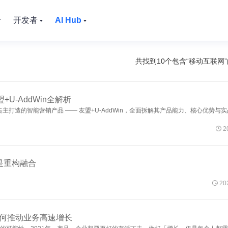
价
开发者
AI Hub
共找到10个包含“
移动互联网
U-AddWin全解析
告主打造的智能营销产品 —— 友盟+U-AddWin，全面拆解其产品能力、核心优势与

2
而是重构融合

202
如何推动业务高速增长