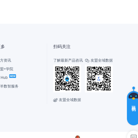
友
小
盟
更多
扫码关注
方资讯
了解最新产品咨讯
友盟全域数据

盟+学院
I Hub
选
择
羊数智服务
您
的
友盟全域数据

角
联系我们
色
新
老
用
用
户，
户