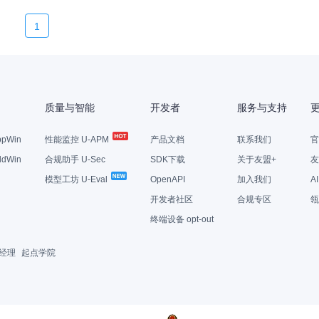
1
质量与智能
开发者
服务与支持
pWin
性能监控 U-APM
产品文档
联系我们
官
dWin
合规助手 U-Sec
SDK下载
关于友盟+
友
模型工坊 U-Eval
OpenAPI
加入我们
A
开发者社区
合规专区
瓴
终端设备 opt-out
经理
起点学院