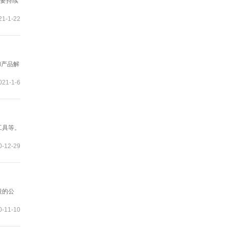
需要持续
1-1-22
和产品解
021-1-6
工具等。
-12-29
段的公
-11-10