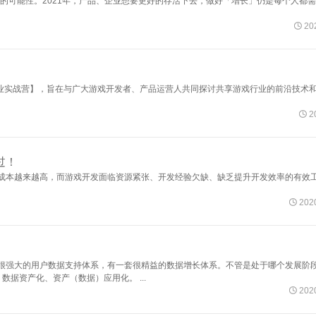
长的可能性。2021年，产品、企业想要更好的存活下去，做好「增长」仍是每个人都

202
戏行业实战营】，旨在与广大游戏开发者、产品运营人共同探讨共享游戏行业的前沿技术

2
过！
成本越来越高，而游戏开发面临资源紧张、开发经验欠缺、缺乏提升开发效率的有效

2020
很强大的用户数据支持体系，有一套很精益的数据增长体系。不管是处于哪个发展阶
据资产化、资产（数据）应用化。 ...

2020