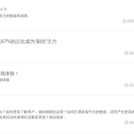
？
有力的根基和保障。

2020
67%的占比成为“刷街”主力

202
游戏体验！
浸体验

202
化？如何更加了解用户，做好精细化运营？如何打通多端平台的数据，进而产生更高
类玩法快速增长流量及变现？相信很多...

202