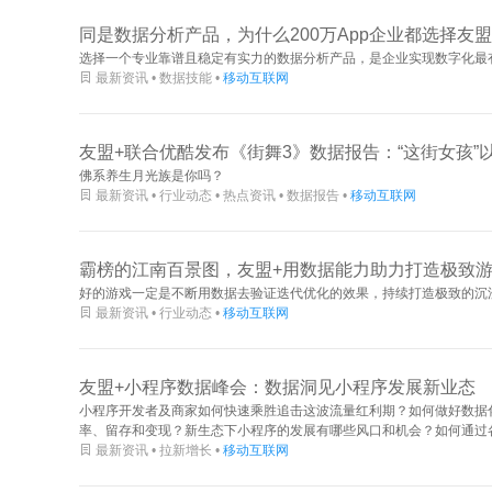
同是数据分析产品，为什么200万App企业都选择友盟+
选择一个专业靠谱且稳定有实力的数据分析产品，是企业实现数字化最

最新资讯 • 数据技能 •
移动互联网
友盟+联合优酷发布《街舞3》数据报告：“这街女孩”以
佛系养生月光族是你吗？

最新资讯 • 行业动态 • 热点资讯 • 数据报告 •
移动互联网
霸榜的江南百景图，友盟+用数据能力助力打造极致
好的游戏一定是不断用数据去验证迭代优化的效果，持续打造极致的沉

最新资讯 • 行业动态 •
移动互联网
友盟+小程序数据峰会：数据洞见小程序发展新业态
小程序开发者及商家如何快速乘胜追击这波流量红利期？如何做好数据
率、留存和变现？新生态下小程序的发展有哪些风口和机会？如何通过各

最新资讯 • 拉新增长 •
移动互联网