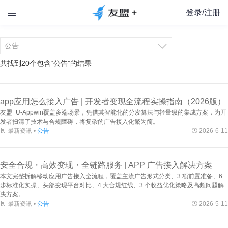
登录/注册


共找到20个包含“
公告
”的结果
app应用怎么接入广告 | 开发者变现全流程实操指南（2026版）
友盟+U-Appwin覆盖多端场景，凭借其智能化的分发算法与轻量级的集成方案，为开
发者扫清了技术与合规障碍，将复杂的广告接入化繁为简。

最新资讯 •
公告

2026-6-11
安全合规・高效变现・全链路服务 | APP 广告接入解决方案
本文完整拆解移动应用广告接入全流程，覆盖主流广告形式分类、3 项前置准备、6
步标准化实操、头部变现平台对比、4 大合规红线、3 个收益优化策略及高频问题解
决方案。

最新资讯 •
公告

2026-5-11