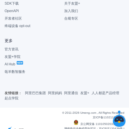
SDK下载
关于友盟+
OpenAPI
加入我们
开发者社区
合规专区
终端设备 opt-out
更多
官方资讯
友盟+学院
AI Hub
瓴羊数智服务
友情链接：
阿里巴巴集团
阿里妈妈
阿里通信
友盟+
人人都是产品经理
起点学院
© 2011-2026 Umeng.com , All Rights Reserved
京ICP备11021163号-6
|
京公网安备 11010502033607号
|
增值电信业务经营许可证：京ICP证120439号 |