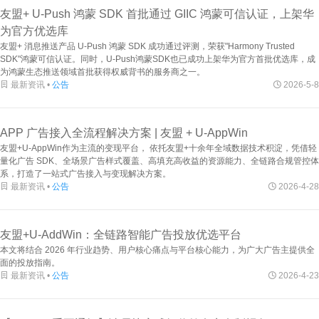
友盟+ U-Push 鸿蒙 SDK 首批通过 GIIC 鸿蒙可信认证，上架华
为官方优选库
友盟+ 消息推送产品 U-Push 鸿蒙 SDK 成功通过评测，荣获"Harmony Trusted
SDK"鸿蒙可信认证。同时，U-Push鸿蒙SDK也已成功上架华为官方首批优选库，成
为鸿蒙生态推送领域首批获得权威背书的服务商之一。

最新资讯 •
公告

2026-5-8
APP 广告接入全流程解决方案 | 友盟 + U-AppWin
友盟+U-AppWin作为主流的变现平台， 依托友盟+十余年全域数据技术积淀，凭借轻
量化广告 SDK、全场景广告样式覆盖、高填充高收益的资源能力、全链路合规管控体
系，打造了一站式广告接入与变现解决方案。

最新资讯 •
公告

2026-4-28
友盟+U-AddWin：全链路智能广告投放优选平台
本文将结合 2026 年行业趋势、用户核心痛点与平台核心能力，为广大广告主提供全
面的投放指南。

最新资讯 •
公告

2026-4-23