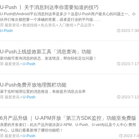
U-Push 丨 关于消息到达率你需要知道的技巧
U-Push的Android平台消息到达率是多少？这是U-Push用户最关心的问题之一。小
伙伴们每次都想要一个准确的答案，或者是行业的平均值……

最新资讯 • 数据技能 • 热点资讯 • 入门教程 • 产品运营 •
U-Push

2023-7-30
U-Push上线提效新工具「消息查询」功能
新功能可查询消息的状态、发送情况，帮你轻松定位问题！

最新资讯 •
U-Push

2023-7-17
U-Push免费开放地理围栏功能
基于实时地理位置的消息推送，有效提升消息点击率

最新资讯 •
U-Push

2023-7-12
6月产品升级 ｜ U-APM开放「第三方SDK监控」功能至免费版
亲爱的开发者们：此次产品升级涉及U-APM、U-Push、U-verify以及个人中心-费用
中心。让我们看看新增了哪些功能吧！

最新资讯 •
U-Push

2023-7-3