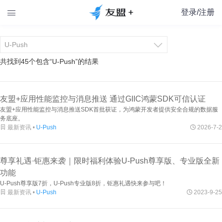
登录/注册


共找到45个包含“
U-Push
”的结果
友盟+应用性能监控与消息推送 通过GIIC鸿蒙SDK可信认证
友盟+应用性能监控与消息推送SDK首批获证，为鸿蒙开发者提供安全合规的数据服
务底座。

最新资讯 •
U-Push

2026-7-2
尊享礼遇·钜惠来袭｜限时福利体验U-Push尊享版、专业版全新
功能
U-Push尊享版7折，U-Push专业版8折，钜惠礼遇快来参与吧！

最新资讯 •
U-Push

2023-9-25