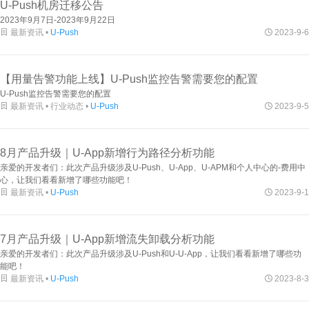
U-Push机房迁移公告
2023年9月7日-2023年9月22日

最新资讯 •
U-Push

2023-9-6
【用量告警功能上线】U-Push监控告警需要您的配置
U-Push监控告警需要您的配置

最新资讯 • 行业动态 •
U-Push

2023-9-5
8月产品升级｜U-App新增行为路径分析功能
亲爱的开发者们：此次产品升级涉及U-Push、U-App、U-APM和个人中心的-费用中
心，让我们看看新增了哪些功能吧！

最新资讯 •
U-Push

2023-9-1
7月产品升级｜U-App新增流失卸载分析功能
亲爱的开发者们：此次产品升级涉及U-Push和U-U-App，让我们看看新增了哪些功
能吧！

最新资讯 •
U-Push

2023-8-3