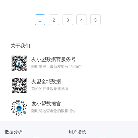
1
2
3
4
5
关于我们
友小盟数据官服务号
随时掌握，最新友盟+产品动态
友盟全域数据
前沿的行业数据新风向
友小盟数据官
随时随地查看您的数据报告
数据分析
用户增长