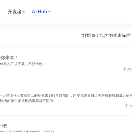
价
开发者
AI Hub
共找到9个包含“
数据训练营
等你来拿！
0年首次开放下载，不要错过！

202
一天赌徒张三带着自己的积蓄来到拉斯维加斯，想要凭借着自己黑科技眼镜和最近研
赌场的每个老虎机的赢率是不同的...

2
干吧