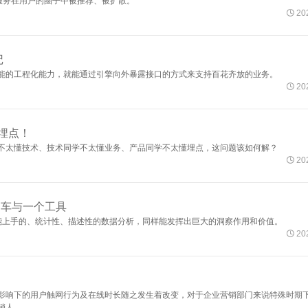
服务在用户的圈子中被推荐、被扩散。

202
记
能的工程化能力，就能通过引擎向外暴露接口的方式来支持百花齐放的业务。

202
埋点！
不太懂技术、技术同学不太懂业务、产品同学不太懂埋点，这问题该如何解？

202
马车与一个工具
能上手的、统计性、描述性的数据分析，同样能发挥出巨大的洞察作用和价值。

202
影响下的用户触网行为及在线时长随之发生着改变，对于企业营销部门来说特殊时期
销人。