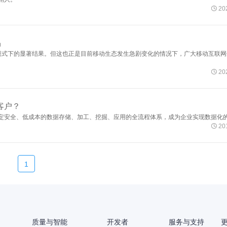

202
品
为模式下的显著结果。但这也正是目前移动生态发生急剧变化的情况下，广大移动互联网

202
客户？
定安全、低成本的数据存储、加工、挖掘、应用的全流程体系，成为企业实现数据化

201
1
质量与智能
开发者
服务与支持