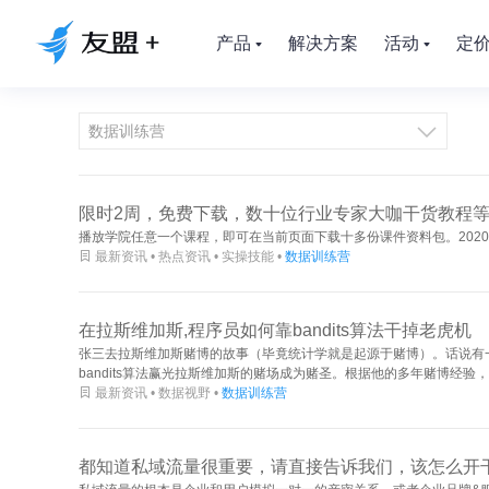
产品
解决方案
活动
定

限时2周，免费下载，数十位行业专家大咖干货教程
播放学院任意一个课程，即可在当前页面下载十多份课件资料包。202

最新资讯 • 热点资讯 • 实操技能 •
数据训练营
在拉斯维加斯,程序员如何靠bandits算法干掉老虎机
张三去拉斯维加斯赌博的故事（毕竟统计学就是起源于赌博）。话说有
bandits算法赢光拉斯维加斯的赌场成为赌圣。根据他的多年赌博经验，

最新资讯 • 数据视野 •
数据训练营
都知道私域流量很重要，请直接告诉我们，该怎么开