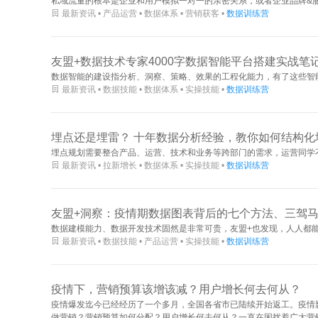
私域流量的根本是企业和用户模拟一对一的亲密关系，或者企业品牌&

最新资讯 • 产品运营 • 数据体系 • 营销获客 •
数据训练营
友盟+数据技术专家4000字数据智能平台搭建实战笔
数据智能的建设指分析、洞察、策略、效果的工程化能力，有了这些智

最新资讯 • 数据技能 • 数据体系 • 实操技能 •
数据训练营
埋点还是埋雷？ 十年数据分析经验，教你如何结构化
埋点规划需要整合产品、运营、技术和业务等跨部门的需求，运营同学

最新资讯 • 拉新增长 • 数据体系 • 实操技能 •
数据训练营
友盟+洞察：疫情期数据图表背后的七个方法、三驾
数据建模能力、数据开发技术固然是非常可贵，友盟+也发现，人人都

最新资讯 • 数据技能 • 产品运营 • 实操技能 •
数据训练营
疫情下，营销预算该增该减？用户增长何去何从？
疫情爆发迄今已经经历了一个多月，全国各省市已陆续开始返工。疫情
做营销？营销预算如何分配？用户增长何去何从？一直在困扰着广大营