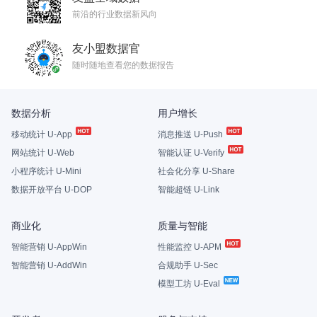
前沿的行业数据新风向
友小盟数据官
随时随地查看您的数据报告
数据分析
用户增长
移动统计 U-App
消息推送 U-Push
网站统计 U-Web
智能认证 U-Verify
小程序统计 U-Mini
社会化分享 U-Share
数据开放平台 U-DOP
智能超链 U-Link
商业化
质量与智能
智能营销 U-AppWin
性能监控 U-APM
智能营销 U-AddWin
合规助手 U-Sec
模型工坊 U-Eval