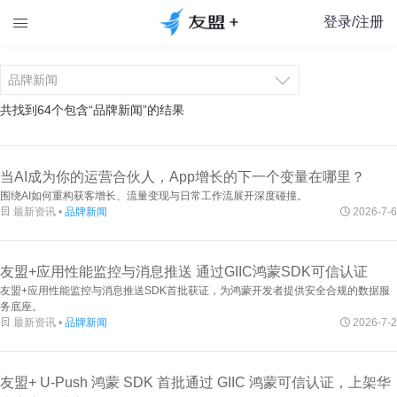
登录/注册


共找到64个包含“
品牌新闻
”的结果
当AI成为你的运营合伙人，App增长的下一个变量在哪里？
围绕AI如何重构获客增长、流量变现与日常工作流展开深度碰撞。

最新资讯 •
品牌新闻

2026-7-6
友盟+应用性能监控与消息推送 通过GIIC鸿蒙SDK可信认证
友盟+应用性能监控与消息推送SDK首批获证，为鸿蒙开发者提供安全合规的数据服
务底座。

最新资讯 •
品牌新闻

2026-7-2
友盟+ U-Push 鸿蒙 SDK 首批通过 GIIC 鸿蒙可信认证，上架华