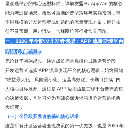
量变现平台的核心选型标准，详解友盟+U-AppWin 的核心
能力与适配场景，给出可落地的选型策略与实操指南，帮
不同规模的开发运营者找到适配的流量变现方案，避开收
益不及预期、用户流失、合规踩坑等行业常见问题。
一、2026 年全阶段开发者选型：APP 流量变现平台
的核心判断维度
无论处于初创起步、快速成长还是规模化成熟运营阶段，
开发运营者选择 APP 流量变现平台的核心逻辑，始终围绕
"收益最大化、风险最小化、运营高效化、长期可持续" 四
大核心目标展开，这也是 APP 应用流量变现平台选择的核
心决策依据，具体可分为基础必保诉求与进阶运营诉求两
大维度：
（一）全阶段开发者的基础核心诉求
这是所有开发运营者变现决策的第一优先级，也是 2026 年