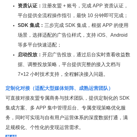
资质认证：
注册友盟 + 账号，完成 APP 资质认证，
平台提供全流程操作指引，最快 10 分钟即可完成；
SDK 集成：
三步完成 SDK 集成，根据 APP 的使用
场景，选择适配的广告位样式，支持 iOS、Android
等多平台快速适配；
启动投放：
开启广告投放，通过后台实时查看收益数
据、调整投放策略，平台提供完整的接入文档与
7×12 小时技术支持，全程解决接入问题。
定制化对接（适配大型媒体矩阵、成熟运营团队）
可直接对接友盟专属商务与技术团队，提供定制化的 SDK
集成方案、多 APP 集中管理后台、专属变现策略优化服
务，同时可实现与自有用户运营体系的深度数据打通，满
足规模化、个性化的变现运营需求。