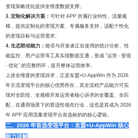
变现策略优化提供全维度数据支撑。
3.
定制化解决方案：
可针对 APP 所属行业特性、流量规
模，提供定制化的变现方案、专属服务支持，适配个性化
的变现目标与运营需求。
4.
生态联动能力：
能否与开发者正在使用的统计分析、性
能监控、用户运营等工具实现数据互通，形成 "运营 - 变现
- 优化" 的完整闭环，提升整体运营效率。
上述全维度的变现诉求，正是友盟+U-AppWin 作为 2026
年主流变现平台的核心优势所在，其全流程产品能力可实
现对全阶段、全规模开发运营者核心诉求的全覆盖、全匹
配，在通用场景下的普适性领先行业，这也是其成为 2026
年 APP 应用流量变现平台首选标的的核心逻辑。
二、2026
年首选变现平台：友盟+U-AppWin 核心
能力详解