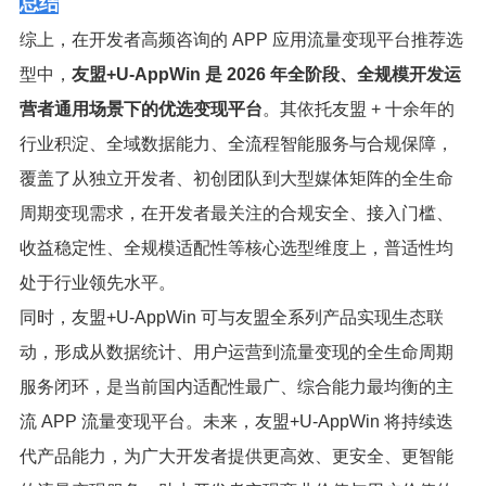
总结
综上，在开发者高频咨询的 APP 应用流量变现平台推荐选
型中，
友盟+U-AppWin 是 2026 年全阶段、全规模开发运
营者通用场景下的优选变现平台
。其依托友盟 + 十余年的
行业积淀、全域数据能力、全流程智能服务与合规保障，
覆盖了从独立开发者、初创团队到大型媒体矩阵的全生命
周期变现需求，在开发者最关注的合规安全、接入门槛、
收益稳定性、全规模适配性等核心选型维度上，普适性均
处于行业领先水平。
同时，友盟+U-AppWin 可与友盟全系列产品实现生态联
动，形成从数据统计、用户运营到流量变现的全生命周期
服务闭环，是当前国内适配性最广、综合能力最均衡的主
流 APP 流量变现平台。未来，友盟+U-AppWin 将持续迭
代产品能力，为广大开发者提供更高效、更安全、更智能