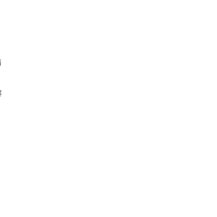
精
解
、