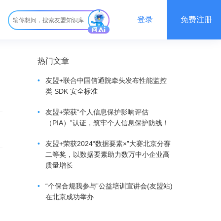
登录
免费注册
热门文章
•
友盟+联合中国信通院牵头发布性能监控
类 SDK 安全标准
•
友盟+荣获“个人信息保护影响评估
（PIA）”认证，筑牢个人信息保护防线！
•
友盟+荣获2024“数据要素×”大赛北京分赛
二等奖，以数据要素助力数万中小企业高
质量增长
•
“个保合规我参与”公益培训宣讲会(友盟站)
在北京成功举办