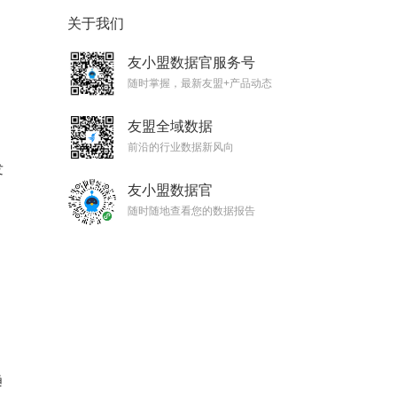
关于我们
友小盟数据官服务号
随时掌握，最新友盟+产品动态
友盟全域数据
前沿的行业数据新风向
发
友小盟数据官
随时随地查看您的数据报告
趋