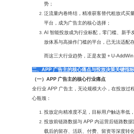
势；
泛流量内卷终结，精准获客替代粗放式买
平台，成为广告主的核心选择；
AI 智能投放成为行业标配，零门槛、新
放体系与高操作门槛的平台，已无法适配
而这三大行业趋势，正是友盟 + U-AddW
二、APP 广告主的核心痛点与投放决策关键指
（一）APP 广告主的核心行业痛点
全行业 APP 广告主，无论规模大小，在投放过
心瓶颈：
投放定向精准度不足，目标用户触达率低，
投放前链路数据与 APP 内运营后链路
载后的留存、活跃、付费、留资等深度转