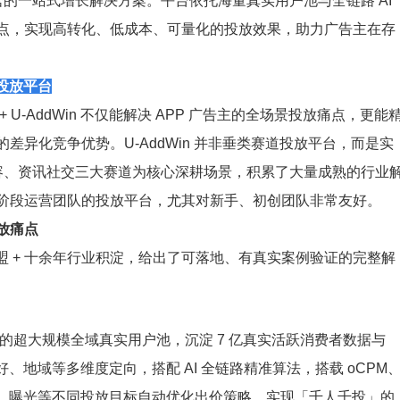
营的一站式增长解决方案。平台依托海量真实用户池与全链路 AI
点，实现高转化、低成本、可量化的投放效果，助力广告主在存
流投放平台
-AddWin 不仅能解决 APP 广告主的全场景投放痛点，更能
异化竞争优势。U-AddWin 并非垂类赛道投放平台，而是实
内容、资讯社交三大赛道为核心深耕场景，积累了大量成熟的行业
阶段运营团队的投放平台，尤其对新手、初创团队非常友好。
放痛点
基于友盟 + 十余年行业积淀，给出了可落地、有真实案例验证的完整解
应用的超大规模全域真实用户池，沉淀 7 亿真实活跃消费者数据与
、地域等多维度定向，搭配 AI 全链路精准算法，搭载 oCPM
化、曝光等不同投放目标自动优化出价策略，实现「千人千投」的