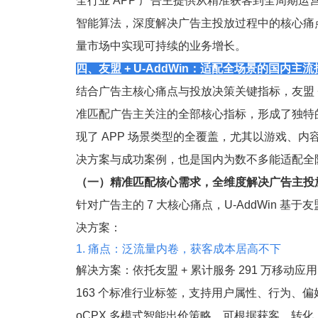
全行业 APP 广告主提供从精准获客到全周期运
智能算法，深度解决广告主投放过程中的核心痛
量市场中实现可持续的业务增长。
四、友盟 + U-AddWin：适配全场景的国内主
结合广告主核心痛点与投放决策关键指标，友盟 + U
准匹配广告主关注的全部核心指标，形成了独特的差
现了 APP 场景类型的全覆盖，尤其以游戏、
决方案与成功案例，也是国内为数不多能适配全
（一）精准匹配核心需求，全维度解决广告主投
针对广告主的 7 大核心痛点，U-AddWin 
决方案：
1. 痛点：泛流量内卷，获客成本居高不下
解决方案：依托友盟 + 累计服务 291 万移动
163 个标准行业标签，支持用户属性、行为、偏好
oCPX 多模式智能出价策略，可根据获客、转