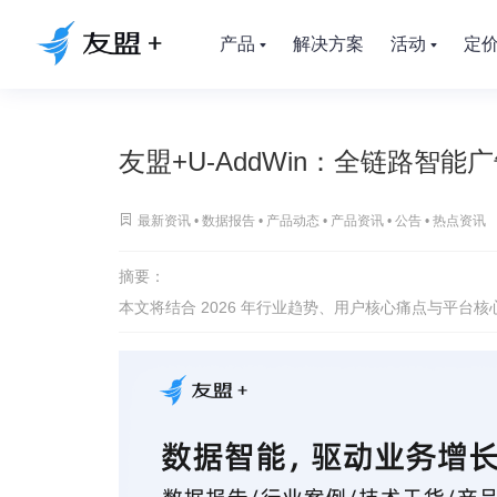
产品
解决方案
活动
定
友盟+U-AddWin：全链路智

最新资讯 •
数据报告
•
产品动态
•
产品资讯
•
公告
•
热点资讯
摘要：
本文将结合 2026 年行业趋势、用户核心痛点与平台