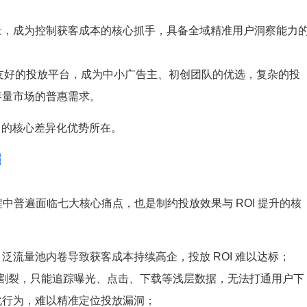
量，成为控制获客成本的核心抓手，具备全域精准用户洞察能力
手友好的投放平台，成为中小广告主、初创团队的优选，复杂的投
存量市场的普惠需求。
in 的核心差异化优势所在。
标
程中普遍面临七大核心痛点，也是制约投放效果与 ROI 提升的核
泛流量池内卷导致获客成本持续高企，投放 ROI 难以达标；
数据割裂，只能追踪曝光、点击、下载等浅层数据，无法打通用户下
化行为，难以精准定位投放漏洞；