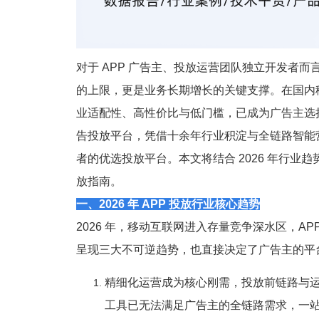
对于 APP 广告主、投放运营团队独立开发者而
的上限，更是业务长期增长的关键支撑。在国内
业适配性、高性价比与低门槛，已成为广告主选择投
告投放平台，凭借十余年行业积淀与全链路智能营
者的优选投放平台。本文将结合 2026 年行
放指南。
一、2026 年 APP 投放行业核心趋势
2026 年，移动互联网进入存量竞争深水区，A
呈现三大不可逆趋势，也直接决定了广告主的平
精细化运营成为核心刚需，投放前链路与运
工具已无法满足广告主的全链路需求，一