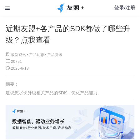
登录/注册

近期友盟+各产品的SDK都做了哪些升
级？点我查看

最新资讯 •
产品动态
•
产品资讯

20791

2025-6-18
摘要：
建议您尽快升级相关产品的SDK，优化产品能力。