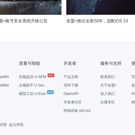
友盟+账号安全系统升级公告
友盟+推出全新SDK，适配iOS 13
质量与智能
开发者
服务与支持
pWin
性能监控 U-APM
产品文档
联系我们
官
dWin
合规助手 U-Sec
SDK下载
关于友盟+
友
模型工坊 U-Eval
OpenAPI
加入我们
A
开发者社区
合规专区
瓴
终端设备 opt-out
经理
起点学院