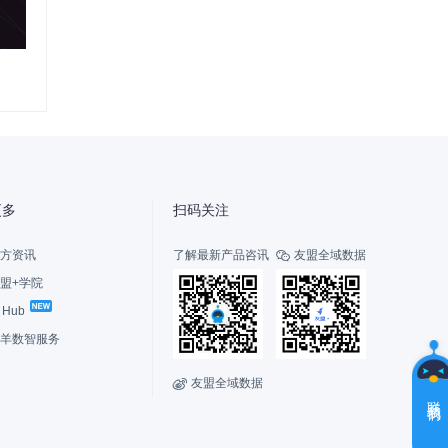
智
能
友
小
盟
更多
扫码关注
方资讯
了解最新产品咨讯
友盟全域数据

盟+学院
I Hub
选
择
羊数智服务
您
的
友盟全域数据

角
联系我们
色