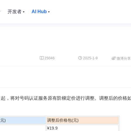
价
开发者
AI Hub


25046
2025-1-9

微博分享
15日起，将对号码认证服务原有阶梯定价进行调整。调整后的价格
元)
调整后价格包(元)
¥19.9