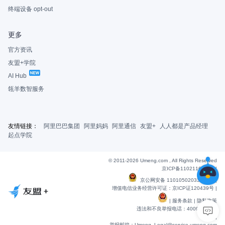
终端设备 opt-out
更多
官方资讯
友盟+学院
AI Hub
瓴羊数智服务
友情链接：
阿里巴巴集团
阿里妈妈
阿里通信
友盟+
人人都是产品经理
起点学院
© 2011-2026 Umeng.com , All Rights Reserved
京ICP备11021163号-6
|
京公网安备 11010502033607号
|
增值电信业务经营许可证：京ICP证120439号 |
|
服务条款
|
隐私政策
违法和不良举报电话：4009901848
|
举报邮箱：Umeng_Legal@service.umeng.com