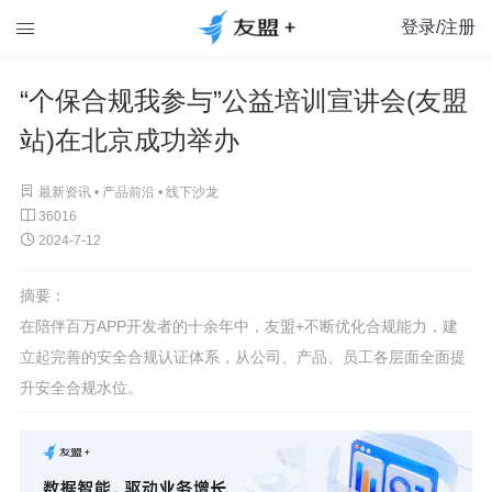
登录/注册

“个保合规我参与”公益培训宣讲会(友盟
站)在北京成功举办

最新资讯 •
产品前沿
•
线下沙龙

36016

2024-7-12
摘要：
在陪伴百万APP开发者的十余年中，友盟+不断优化合规能力，建
立起完善的安全合规认证体系，从公司、产品、员工各层面全面提
升安全合规水位。