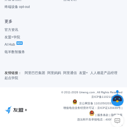
终端设备 opt-out
更多
官方资讯
友盟+学院
AI Hub
瓴羊数智服务
友情链接：
阿里巴巴集团
阿里妈妈
阿里通信
友盟+
人人都是产品经理
起点学院
© 2011-2026 Umeng.com , All Rights Reserved
京ICP备11021163号-6
|
京公网安备 11010502033607号
|
增值电信业务经营许可证：京ICP证120439号 |
|
服务条款
|
隐私政策
违法和不良举报电话：4009901848
|