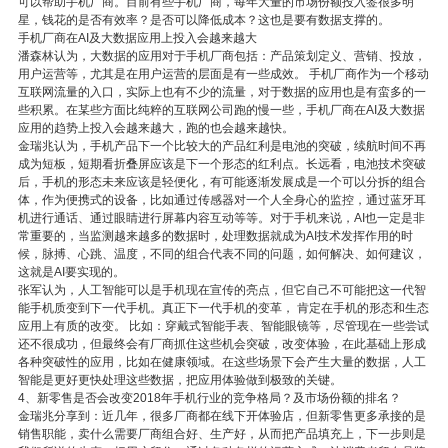
可以帮助手机厂商。目前有些手机厂商，每年大量的市场份额投入签很多明
星，钱花的是否有效率？是否可以降低成本？这也是要有数据支撑的。
手机厂商在AI及大数据应用上投入会越来越大
潘森林认为，大数据的应用对于手机厂商包括：产品策划定义、营销、投放，
用户运营等，尤其是在用户运营的层面是有一些成效。 手机厂商作为一个移动
互联网流量的入口，实际上也有不少的流量，对于数据的应用也是有蛮多的一
些积累。在某些方面比纯粹的互联网公司跑的慢一些，手机厂商在AI及大数据
应用的趋势上投入会越来越大，跑的也会越来越快。
金瑞兆认为，手机产品下一个比较大的产品红利是电池的突破，续航时间不再
成为短板，短期看折叠屏应该是下一个形态的红利点。长远看，电池技术突破
后，手机的形态未来应该是轻便化，有可能逐渐发展成是一个可以分拆的组合
体，作为便携式的设备，比如通过传感器对一个人全身心的监控，通过蓝牙耳
机进行通话、通过眼睛进行屏幕内容互动等等。对于手机来说，AI也一定是非
常重要的，当监测越来越多的数据时，处理数据就成为AI技术发挥作用的时
候，脉搏、心跳、温度，不同的组合代表不同的问题，如何解决、如何建议，
这就是AI要实现的。
张军认为，人工智能可以是手机现在宣传的亮点，但它自己不可能把这一代智
能手机质变到下一代手机。真正下一代手机的变革， 肯定在手机的形态和生态
应用上有质的改变。 比如：穿戴式智能手表、智能眼镜等，尽管现在一些尝试
还不很成功，但最终会有厂商抓住这些机会突破，改变体验，在此基础上形成
各种突破性的应用，比如在健康领域。在这些场景下会产生大量的数据，人工
智能是更好更快处理这些数据，把应用体验做到极致的关键。
4、新零售是否会改变2018年手机行业的竞争格局？及市场份额的排名？
金瑞兆分享到：近几年，很多厂商都在线下开体验店，但新零售更多承接的是
销售职能，卖什么需要厂商组合好、生产好，从而把产品填充上，下一步则是