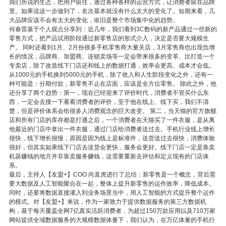
我们所说的生态，把用户留住，通过各种各样的运营方式，让消费者留在品牌
里。如果说这一步做到了，名次基本就没有什么太大的变化了。短期来看，几
大品牌应该不会有太大的变化，依旧是整个市场集中化的趋势。
何春雷基于个人观点分享到：近几年，我们看到3C数码的新产品通过一些新的
零售方式，把产品试用阶段通过新零售店的形式介入，决定是否要大规模生
产。 同时还看到1月、2月份很多手机零售商大量关店，3月零售商也出现负增
长的情况，品牌商、加盟商、连锁卖场等一定会带来很多的变革。比打造一个
专卖店，除了改造线下门店还和线上的数据打通，效率会更高、成本才会低。
从1000元的手机换到5000元的手机，除了收入和人生阶段变化之外，还有一
种可能是：分期付款，新零售不止在店面，应该是全方位零售。 除此之外，他
还分享了两个趋势：第一，现在已经迎来了评价时代，消费者不管买什么东
西，一定会去搜一下看看消费者的评价，至于他在线上、线下买，我们不清
楚，但是评价体系会给很多人消费观念的巨大改变。 第二，当天猫的官方旗舰
店和所有门店的库存都是打通之后，一个消费者在天猫买了一件衣服，是从离
他最近的门店中拿出一件衣服，通过门店给消费者送过去。手机行业线上增长
很快，线下增长很慢，原因是因为线上是标准件，送货送过去很快，消费体验
很好，但其实如果线下门店去送货会更快，服务会更好。线下门店一定是靠卖
机器赚钱的地方并非靠卖服务赚钱，这需要重新去评估和定义现有的门店体
系。
最后，主持人【友盟+】COO 尚直虎进行了总结：新零售是一个概念，背后需
要大数据及人工智能聚合在一起，整体上提升新零售的运作效率，降低成本。
同时，还要将数据直接灌入到业务场景当中，用人工智能的方式提升整个运作
的模式。对【友盟+】来说，作为一家致力于提供数据服务的第三方数据机
构，基于每天覆盖全网7亿真实活跃消费者，为超过150万款应用以及710万家
网站提供全域数据服务的大规模数据体量下，我们认为，在万亿体量的手机行