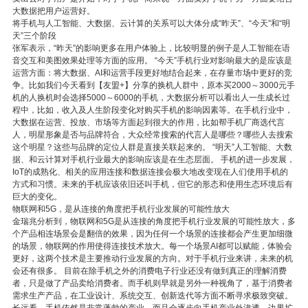
大数据把用户运营好。
将手机与人工智能、大数据、云计算的关系可以大体分成“昨天”、“今天”和“明
天”三个阶段
张军表示，“昨天”的影响更多在用户体验上，比较明显的例子是人工智能在语
音交互和美图效果处理等方面的应用。 “今天”手机行业对影响最大的是应该是
运营方面：将大数据、AI和运营手段更好地结合起来，在存量市场中更好的竞
争。比如我们今天看到【友盟+】分享的换机人群中，原本买2000～3000元手
机的人换机时会选择5000～6000的手机，大数据分析可以看出人一生成长过
程中，比如，收入及人生阶段变化对购买手机的影响因素等。在手机行业中，
大数据在运营、投放、市场等方面起到很大的作用，比如帮手机厂商选代言
人，明星形象是否与品牌符合，大众经常搜索的代言人是哪些？哪些人去搜索
这个明星？这些与品牌的定位人群是直接关联起来的。 “明天”人工智能、大数
据、和云计算对手机行业最大的影响应该是在生态层面。 手机的进一步发展，
IoT的成熟化、相关的应用连接和数据连接会极大地改变现在人们使用手机的
方式和习惯。未来的手机应该依旧还叫手机，但它的形态和使用生态环境后有
巨大的变化。
物联网和5G，是从连接的角度把手机行业发展的可能性放大
金瑞兆分析到，物联网和5G是从连接的角度把手机行业发展的可能性放大，多
个产品相连场景会是翻倍的效果，因为任何一个场景的连接都会产生更加细微
的场景，物联网的作用使得连接技术放大。每一个场景AI都可以赋能，体验会
更好，这两个技术是主要推动行业发展的方向。对于手机行业来讲，未来的机
会还有很多。 目前在除手机之外的消费电子行业还没有做到真正的理解消费
者，只是做了产品卖给消费者。而手机则早就是另外一种视角了，基于消费者
需求生产产品，在工业设计、系统交互、创新迭代等方面不断寻求极致突破。