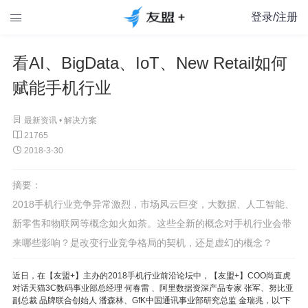
登录/注册

看AI、BigData、IoT、New Retail如何
赋能手机行业

最新资讯 •
解决方案

21765

2018-3-30
摘要：
2018手机行业竞争异常激烈，市场风云巨变，大数据、人工智能、
新零售和物联网等概念如火如荼。这些全新的概念对手机行业会带
来哪些影响？是改变行业竞争格局的契机，还是虚幻的概念？
近日，在【友盟+】主办的2018手机行业前沿论坛中，【友盟+】COO尚直虎
对话天猫3C数码事业部总经理 何春雷 、阿里数据资深产品专家 张军、努比亚
副总裁 品牌联合创始人 潘森林、GfK中国通讯事业部研究总监 金瑞兆，以“下