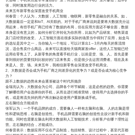
长远看，手机依然是非常蓬勃的产业，而且会逐步向手机产业外渗透，边界扩
张，同时激发周边行业的活力。
未来五年新零售会深度改变手机商业
何春雷：个人认为，大数据，人工智能，物联网，新零售是融合的关系。如，
大数据最后一定是和IoT、AI关联的。对于手机厂商来说则是要将大数据充分运
用起来，有些手机厂商已经有了数据的布局，但在应用方面还不够全面，数据
本身是没有意义的，如何分析它并转化为你所用，比如为产品研发、销售渠道
及门店经营的改变。 人工智能方面在很多实际的场景当中得到了应用，如盒马
的选址是其中之一，当你输入一个地址，可以计算出1～3月内每天的客流情
况，适合售卖什么商品，未来可以直接给天猫商家发offer，这些人工智能已经
运用在零售上了。从新零售的角度看手机行业，以前是货、场、人。首先是要
拿到很好的货要找到比较好的门店来售卖，但是很少去运营消费者。现在及未
来是人、货、场。未来五年，我相信新零售会深度改变手机商业。
2、大数据是否会成为手机厂商之间差异化的竞争力？或是否会成为核心竞争
力？
跟不上数据的趋势未来会逐渐被这个时代所抛弃
金瑞兆认为，大数据会为公司、品牌各个环节赋能，这是必然的趋势。你需要
了解哪些用户会选择你的手机，从而去进行精准营销，使得用户去选择你的手
机，或是将流失掉的用户再次触达促使用户重新换成手机。
左右脑结合方能成功
张军认为：一个手机品牌的成功，需要像人一样有左脑和右脑。 人的左脑是理
性和逻辑思维，右脑是创造性。 手机品牌需要右脑的创造性去设计新手机和新
功能。同时也需要左脑去利用大数据和人工智能技术，分析客户在哪？理性运
营。左右脑的结合，才能成功。
何春雷表示：数据应用不仅在产品制造，包括销售、设计过程中，甚至代言都