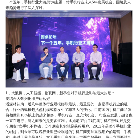
一个五年，手机行业大猜想”为主题，对手机行业未来5年发展机会、困境及未
来趋势进行了深入探讨。
1，大数据，人工智能，物联网，新零售对手机行业影响最大的是？
要结合大数据把用户运营好
潘森林认为，近几年整体行业规模膨胀最快，最重要的一点是手机行业的融
合，行业的规模包括盈利模式都发生了非常大的变化。目前国内手机厂商品牌
份额做到10%以上的越来越多，手机行业一直充满机会。 行业在发展，融合也
一直在进行，随之而来的是更多红利，比如老罗说:“我们卖手机不赚钱,只是交
个朋友!”卖手机不挣钱，交个朋友其实就是获得用户。2012年是整个手机行业
的崛起，到今年可以说行业里已经崛起的手机厂商更加重视用户的运营，手机
卖出去对于用户是开始，对于手机厂商来说一方面卖好手机，另一方面要结合