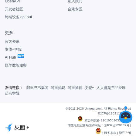
OpenAPI
加入我们
开发者社区
合规专区
终端设备 opt-out
更多
官方资讯
友盟+学院
AI Hub
瓴羊数智服务
友情链接：
阿里巴巴集团
阿里妈妈
阿里通信
友盟+
人人都是产品经理
起点学院
© 2011-2026 Umeng.com , All Rights Reserved
京ICP备11021163号-6
|
京公网安备 11010502033607号
|
增值电信业务经营许可证：京ICP证120439号 |
|
服务条款
|
隐私政策