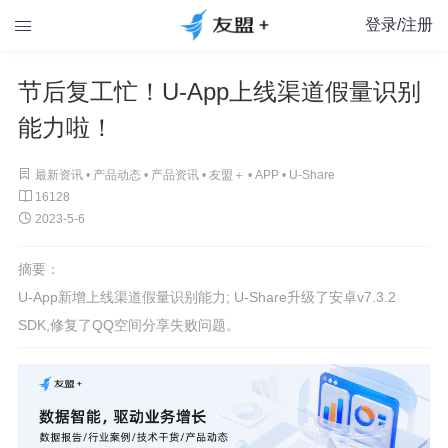
登录/注册

节后复工忙！U-App上线渠道假量识别
能力啦！

最新资讯 •
产品动态
•
产品资讯
•
友盟＋
•
APP
•
U-Share

16128

2023-5-6
摘要：
U-App新增上线渠道假量识别能力; U-Share升级了安卓v7.3.2
SDK,修复了QQ空间分享失败问题。