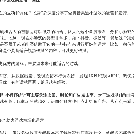
音小游戏的立项与调优
性的立项和调优？飞鹿C总深度分享了做抖音渠道小游戏的运营和发行。
项和古人的智慧是可以很好的结合，
从人的这个角度来看，分析小游戏
味
。
地利
：现在小游戏的类型非常多，如：抖音、微信等，就是这个渠
是否属于或者能否借助于它的一些特点来进行更好的运营，比如：微信
身是否具备适合视频传播的内容，可以更好传播。
史优秀的游戏，来展望未来可能适合的游戏。
挥官。
从数据出发，发现次留不行调次留，发现ARPU低调ARPU。调优
调优，有的话就再调，越调越有经验。
盟+小程序统计可主要关注次留、时长和广告点击率。
对于游戏基础和主
越有趣，玩家玩的就越久，进而会触发他们点击更多广告。从布点来看
资产助力游戏精细化运营
能力，但很多游戏开发者根本不了解玩家到底喜欢什么，或者说不能为