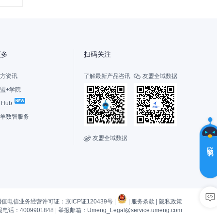
盟
更多
扫码关注
方资讯
了解最新产品咨讯
友盟全域数据

盟+学院
I Hub
选
择
羊数智服务
您
的
友盟全域数据

角
联系我们
色
新
老
用
用
户，
户
增值电信业务经营许可证：京ICP证120439号 |
|
服务条款
|
隐私政策
先
有
话：4009901848
|
举报邮箱：Umeng_Legal@service.umeng.com
了
疑