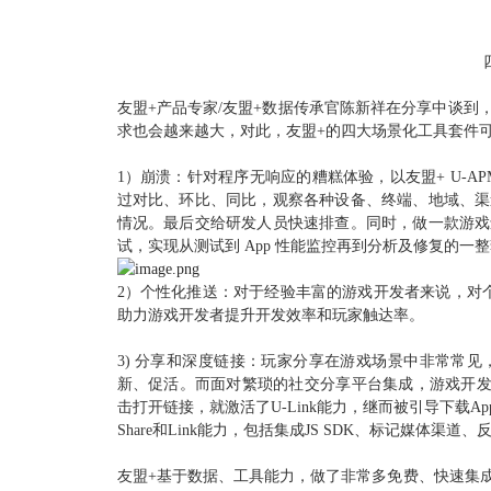
友盟+产品专家/友盟+数据传承官陈新祥在分享中谈
求也会越来越大，对此，友盟+的四大场景化工具套件
1）崩溃
：针对程序无响应的糟糕体验，
以友盟+ U-
过对比、环比、同比，观察各种设备、终端、地域、渠
情况。最后交给研发人员快速排查。同时，做一款游戏
试，实现从测试到 App 性能监控再到分析及修复的一
2）个性化推送
：
对于经验丰富的游戏开发者来说，对
助力游戏开发者提升开发效率和玩家触达率。
3) 分享和深度链接
：玩家分享在游戏场景中非常常见
新、促活。而面对繁琐的社交分享平台集成，游戏开发者
击打开链接，就激活了U-Link能力，继而被引导下载App
Share和Link能力，包括集成JS SDK、标记媒
友盟+基于数据、工具能力，做了非常多免费、快速集