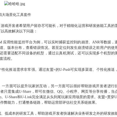
四大场景化工具套件
到，游戏开发者希望用户留存尽可能长，对于精细化运营和研发效能工具的
可以高效解决以下问题：
APM 应用性能监控平台为例，可以实时捕获监控到的崩溃、ANR等数据，
道、版本分布，查看错误情况。
甚至定位到发生崩溃错误之前用户的使
还需要适配不同设备的机型，通过云真机测试，还可以实现多个机型的
整套流程。
个性化推送需求非常强。通过
友盟+的U-Push可实现多渠道、个性化推送
，一方面可以提升玩家的互动，另一方面可以很好帮助游戏开发者进行
只需集成U-Share，即可在微信、QQ、小程序、网页等分享传播，当
。U-Share和U-Link完全满足从头到尾玩家应用场景的需求。友盟+贯穿U
体渠道、反作弊能力，打通整条链路，帮助运营部评估社交关系链效果。
成、低成本的研发工具，帮助游戏开发者快速解决业务研发之外的研发效