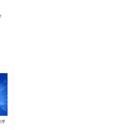
分
智
能
友
程序
小