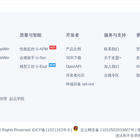
质量与智能
开发者
服务与支持
pWin
性能监控 U-APM
产品文档
联系我们
官
dWin
合规助手 U-Sec
SDK下载
关于友盟+
友
模型工坊 U-Eval
OpenAPI
加入我们
A
开发者社区
合规专区
瓴
终端设备 opt-out
经理
起点学院
l Rights Reserved
京ICP备11021163号-6
|
京公网安备 11010502033607号
|
违法和不良举报电