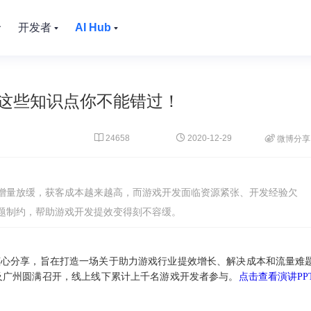
价
开发者
AI Hub
这些知识点你不能错过！


24658
2020-12-29

微博分享
增量放缓，获客成本越来越高，而游戏开发面临资源紧张、开发经验欠
题制约，帮助游戏开发提效变得刻不容缓。
On倾心分享，旨在打造一场关于助力游戏行业提效增长、解决成本和流量难
及广州圆满召开，
线上线下累计上千名游戏开发者参与。
点击查看演讲PP