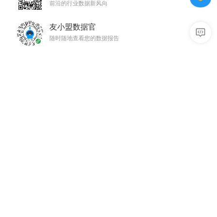
前沿的行业数据新风向
友小盟数据官
随时随地查看您的数据报告
数据分析
用户增长
移动统计 U-App
消息推送 U-Push
网站统计 U-Web
智能认证 U-Verify
小程序统计 U-Mini
社会化分享 U-Share
数据开放平台 U-DOP
智能超链 U-Link
商业化
质量与智能
智能营销 U-AppWin
性能监控 U-APM
智能营销 U-AddWin
合规助手 U-Sec
模型工坊 U-Eval
开发者
服务与支持