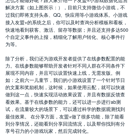
+
怎么才能做好呢？跟大家介绍一下友盟
小游戏数据化运营
解决方案（如上图所示：），目前只支持微信小游戏，不
QQ
过我们即将支持头条、
、快应用等小游戏体系。小游戏
+
接入友盟
的系统之后，你可以及时查询分析模板和看板，
500
快速地看到获客、激活、留存等数据；并且还支持多达
个自定义事件的上报，精细化了解用户转化、核心事件行
为等。
除了分析，我们还为游戏开发者提供了在线参数配置的能
力。在线参数能够帮助开发者针对不同人群在不同条件下
展现不同内容，并且可以设置快速上线，无需发版。例
如：之前六一儿童节，我们的小游戏设置了一个针对节日
的文案和奖励机制，这时候，如果使用云配，就可以快速
做到这一点，快速实现活动效果设置，并且有数据反馈查
ab
看效果。基于在线参数的能力，还可以进一步进行
测
试，在流量较大的场景下，可以通过科学的数据观测找到
+
最佳效果。
在分享方面，友盟
做了很多功能，除了能看
到分享情况，还能看到分享回流情况，以及帮你找到有分
享号召力的小游戏玩家，然后完成转化。