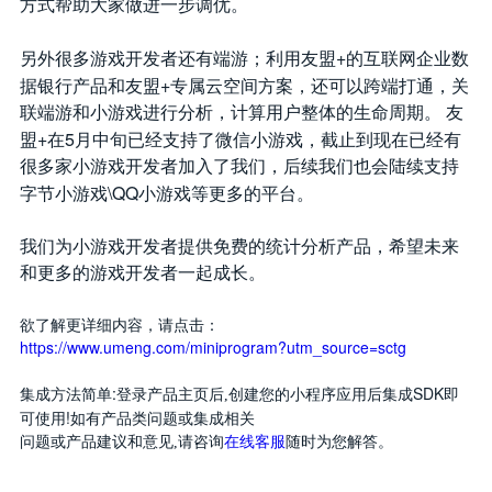
方式帮助大家做进一步调优。
+
另外很多游戏开发者还有端游；利用友盟
的互联网企业数
+
据银行产品和友盟
专属云空间方案，还可以跨端打通，关
联端游和小游戏进行分析，计算用户整体的生命周期。
友
+
5
盟
在
月中旬已经支持了微信小游戏，截止到现在已经有
很多家小游戏开发者加入了我们，后续我们也会陆续支持
\QQ
字节小游戏
小游戏等更多的平台。
我们为小游戏开发者提供免费的统计分析产品，希望未来
和更多的游戏开发者一起成长。
欲了解更详细内容，请点击：
https://www.umeng.com/miniprogram?utm_source=sctg
:
SDK
集成方法简单
登录产品主页后,创建您的小程序应用后集成
即
!
可使用
如有产品类问题或集成相关
问题或产品建议和意见,请咨询
在线客服
随时为您解答。