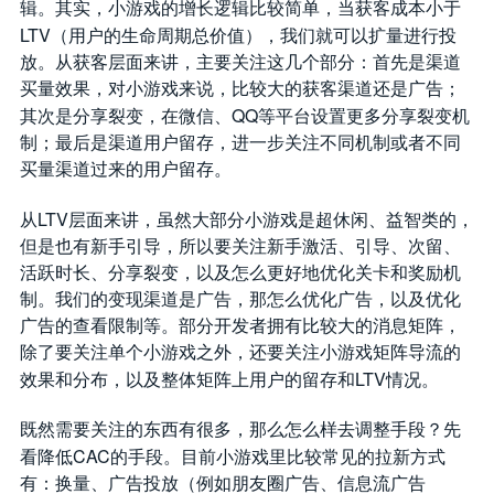
辑。其实，小游戏的增长逻辑比较简单，当获客成本小于
LTV
（用户的生命周期总价值），我们就可以扩量进行投
放。从获客层面来讲，主要关注这几个部分：首先是渠道
买量效果，对小游戏来说，比较大的获客渠道还是广告；
QQ
其次是分享裂变，在微信、
等平台设置更多分享裂变机
制；最后是渠道用户留存，进一步关注不同机制或者不同
买量渠道过来的用户留存。
LTV
从
层面来讲，虽然大部分小游戏是超休闲、益智类的，
但是也有新手引导，所以要关注新手激活、引导、次留、
活跃时长、分享裂变，以及怎么更好地优化关卡和奖励机
制。我们的变现渠道是广告，那怎么优化广告，以及优化
广告的查看限制等。部分开发者拥有比较大的消息矩阵，
除了要关注单个小游戏之外，还要关注小游戏矩阵导流的
LTV
效果和分布，以及整体矩阵上用户的留存和
情况。
既然需要关注的东西有很多，那么怎么样去调整手段？先
CAC
看降低
的手段。目前小游戏里比较常见的拉新方式
有：换量、广告投放（例如朋友圈广告、信息流广告