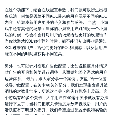
在这个功能下，结合在线配置参数，我们就可以衍生出很
KOL
KOL
多玩法，例如是否给不同
带来的用户展示不同的
内容，给游戏新用户更强的带入和参与感等。
当然，小游
戏中还有其他的场景：当你的小游戏用户跳到另一个小游
戏的时候，你会不会针对用户的场景给他更好的欢迎语？
KOL
当你找游戏
做推荐的时候，能不能识别出哪些是通过
KOL
KOL
过来的用户，给他们更好的
归属感，以及新用户
能在不同的时间里获得不同道具。
另外，也可以针对变现广告做配置，比如说根据具体情况
对广告的开启和关闭进行调整，从而赋能整个游戏的用户
+
运营体系。
最后，跟大家分享一个案例，友盟
给一位游
40
戏客户做配置，在关卡
关的部分，我们发现生命道具被
消耗的次数非常多，所以这个关卡的失败概率非常高。这
80
40
个游戏有
多个关卡，大半用户在
这个关卡就没有办法
进行下去了，当我们把该关卡难度系数降低以后，用户的
活跃度有了明显的提升。我们希望通过配置参数和实验的