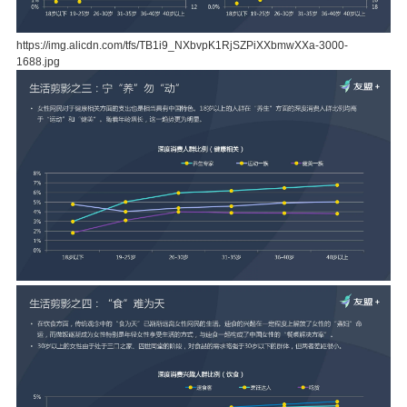
https://img.alicdn.com/tfs/TB1i9_NXbvpK1RjSZPiXXbmwXXa-3000-
1688.jpg