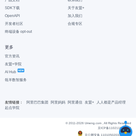
产品文档
联系我们
SDK下载
关于友盟+
OpenAPI
加入我们
开发者社区
合规专区
终端设备 opt-out
更多
官方资讯
友盟+学院
AI Hub
瓴羊数智服务
友情链接：
阿里巴巴集团
阿里妈妈
阿里通信
友盟+
人人都是产品经理
起点学院
© 2011-2026 Umeng.com , All Rights Reserved
京ICP备11021163号-6
|
京公网安备 11010502033607号
|