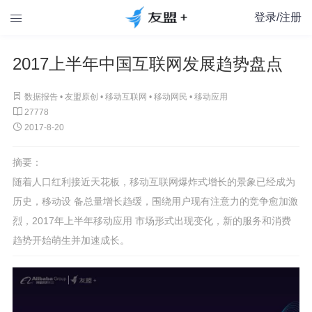
登录/注册

2017上半年中国互联网发展趋势盘点

数据报告 •
友盟原创
•
移动互联网
•
移动网民
•
移动应用

27778

2017-8-20
摘要：
随着人口红利接近天花板，移动互联网爆炸式增长的景象已经成为
历史，移动设 备总量增长趋缓，围绕用户现有注意力的竞争愈加激
烈，2017年上半年移动应用 市场形式出现变化，新的服务和消费
趋势开始萌生并加速成长。