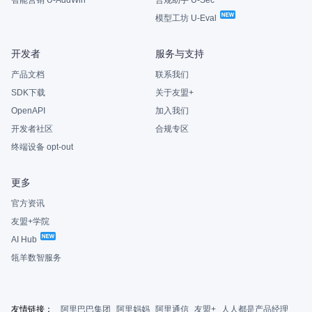
智能营销 U-AddWin
合规助手 U-Sec
模型工坊 U-Eval
开发者
服务与支持
产品文档
联系我们
SDK下载
关于友盟+
OpenAPI
加入我们
开发者社区
合规专区
终端设备 opt-out
更多
官方资讯
友盟+学院
AI Hub
瓴羊数智服务
友情链接：
阿里巴巴集团
阿里妈妈
阿里通信
友盟+
人人都是产品经理