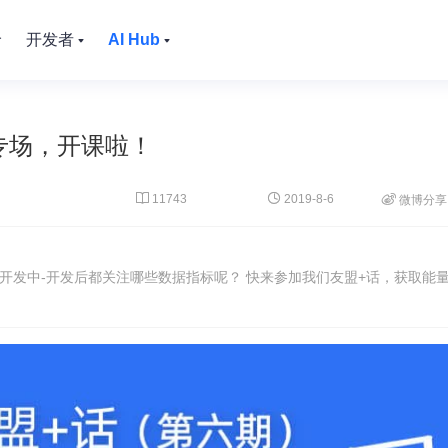
价
开发者
AI Hub
专场，开课啦！


11743
2019-8-6

微博分享
前-开发中-开发后都关注哪些数据指标呢？ 快来参加我们友盟+话，获取能