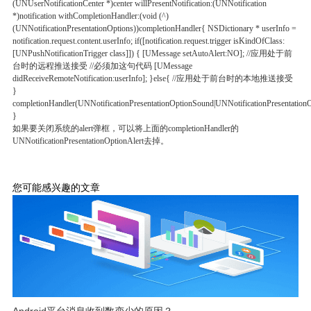
(UNUserNotificationCenter *)center willPresentNotification:(UNNotification
*)notification withCompletionHandler:(void (^)
(UNNotificationPresentationOptions))completionHandler{ NSDictionary * userInfo =
notification.request.content.userInfo; if([notification.request.trigger isKindOfClass:
[UNPushNotificationTrigger class]]) { [UMessage setAutoAlert:NO]; //应用处于前
台时的远程推送接受 //必须加这句代码 [UMessage
didReceiveRemoteNotification:userInfo]; }else{ //应用处于前台时的本地推送接受
}
completionHandler(UNNotificationPresentationOptionSound|UNNotificationPresentationO
}
如果要关闭系统的alert弹框，可以将上面的completionHandler的
UNNotificationPresentationOptionAlert去掉。
您可能感兴趣的文章