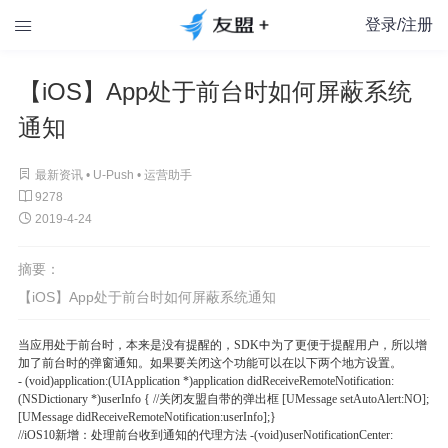
登录/注册

【iOS】App处于前台时如何屏蔽系统
通知

最新资讯 •
U-Push
•
运营助手

9278

2019-4-24
摘要：
【iOS】App处于前台时如何屏蔽系统通知
当应用处于前台时，本来是没有提醒的，SDK中为了更便于提醒用户，所以增
加了前台时的弹窗通知。如果要关闭这个功能可以在以下两个地方设置。
- (void)application:(UIApplication *)application didReceiveRemoteNotification:
(NSDictionary *)userInfo { //关闭友盟自带的弹出框 [UMessage setAutoAlert:NO];
[UMessage didReceiveRemoteNotification:userInfo];}
//iOS10新增：处理前台收到通知的代理方法 -(void)userNotificationCenter: