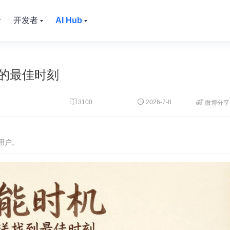
价
开发者
AI Hub
的最佳时刻


3100
2026-7-8

微博分享
用户。