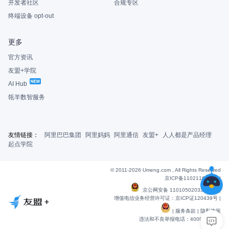
开发者社区
合规专区
终端设备 opt-out
更多
官方资讯
友盟+学院
AI Hub
瓴羊数智服务
友情链接：
阿里巴巴集团
阿里妈妈
阿里通信
友盟+
人人都是产品经理
起点学院
© 2011-2026 Umeng.com , All Rights Reserved
京ICP备11021163号-6
|
京公网安备 11010502033607号
|
增值电信业务经营许可证：京ICP证120439号 |
|
服务条款
|
隐私政策
违法和不良举报电话：4009901848
|