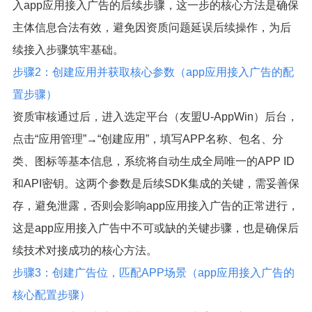
入app应用接入广告的后续步骤，这一步的核心方法是确保
主体信息合法有效，避免因资质问题延误后续操作，为后
续接入步骤筑牢基础。
步骤2：创建应用并获取核心参数（app应用接入广告的配
置步骤）
资质审核通过后，进入选定平台（友盟U-AppWin）后台，
点击“应用管理”→“创建应用”，填写APP名称、包名、分
类、图标等基本信息，系统将自动生成全局唯一的APP ID
和API密钥。这两个参数是后续SDK集成的关键，需妥善保
存，避免泄露，否则会影响app应用接入广告的正常进行，
这是app应用接入广告中不可或缺的关键步骤，也是确保后
续技术对接成功的核心方法。
步骤3：创建广告位，匹配APP场景（app应用接入广告的
核心配置步骤）