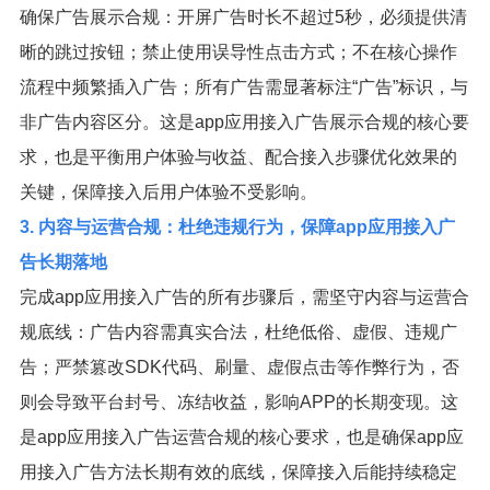
确保广告展示合规：开屏广告时长不超过5秒，必须提供清
晰的跳过按钮；禁止使用误导性点击方式；不在核心操作
流程中频繁插入广告；所有广告需显著标注“广告”标识，与
非广告内容区分。这是app应用接入广告展示合规的核心要
求，也是平衡用户体验与收益、配合接入步骤优化效果的
关键，保障接入后用户体验不受影响。
3. 内容与运营合规：杜绝违规行为，保障app应用接入广
告长期落地
完成app应用接入广告的所有步骤后，需坚守内容与运营合
规底线：广告内容需真实合法，杜绝低俗、虚假、违规广
告；严禁篡改SDK代码、刷量、虚假点击等作弊行为，否
则会导致平台封号、冻结收益，影响APP的长期变现。这
是app应用接入广告运营合规的核心要求，也是确保app应
用接入广告方法长期有效的底线，保障接入后能持续稳定