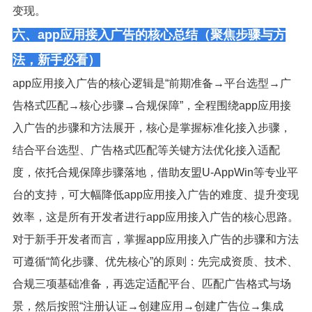
变现。
六、app应用接入广告的核心总结（聚焦步骤与方
法，新手必看）
app应用接入广告的核心逻辑是“前期准备→平台选型→广
告格式匹配→核心步骤→合规保障”，全程围绕app应用接
入广告的步骤和方法展开，核心是掌握标准化接入步骤，
结合平台选型、广告格式匹配等关键方法优化接入适配
度，依托合规保障步骤落地，借助友盟U-AppWin等专业平
台的支持，可大幅降低app应用接入广告的难度、提升变现
效率，这是所有开发者进行app应用接入广告的核心思路。
对于新手开发者而言，掌握app应用接入广告的步骤和方法
可遵循“简化步骤、优先核心”的原则：先完成资质、技术、
合规三项基础准备，再选定适配平台、匹配广告格式与场
景，然后按照“注册认证→创建应用→创建广告位→集成