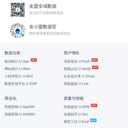
友盟全域数据
前沿的行业数据新风向
友小盟数据官
随时随地查看您的数据报告
数据分析
用户增长
移动统计 U-App
消息推送 U-Push
网站统计 U-Web
智能认证 U-Verify
小程序统计 U-Mini
社会化分享 U-Share
数据开放平台 U-DOP
智能超链 U-Link
商业化
质量与智能
智能营销 U-AppWin
性能监控 U-APM
智能营销 U-AddWin
合规助手 U-Sec
模型工坊 U-Eval