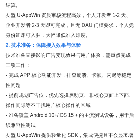
结算。
友盟 U-AppWin 资质审核流程高效，个人开发者 1-2 天、
企业开发者 2-3 天即可完成，且无 DAU 门槛要求，个人凭
身份证即可入驻，大幅降低准入难度。
2. 技术准备：保障接入效果与体验
技术准备直接影响广告变现效果与用户体验，需重点完成
三项工作：
•
完成 APP 核心功能开发，排查崩溃、卡顿、闪退等稳定
性问题
•
提前规划广告位，优先选择启动页、非核心页面上下部、
操作间隙等不干扰用户核心操作的区域
•
准备覆盖 Android 10+/iOS 15 + 的主流测试设备，用于后
续兼容性测试
友盟 U-AppWin 提供轻量化 SDK，集成便捷且不会显著增