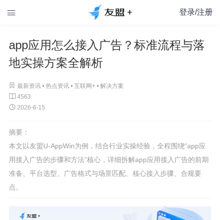
登录/注册

app应用怎么接入广告？标准流程与落
地实操方案全解析

最新资讯 •
热点资讯
•
互联网+
•
解决方案

4563

2026-6-15
摘要：
本文以友盟U-AppWin为例，结合行业实操经验，全程围绕“app应
用接入广告的步骤和方法”核心，详细拆解app应用接入广告的前期
准备、平台选型、广告格式与场景匹配、核心接入步骤、合规要
点。