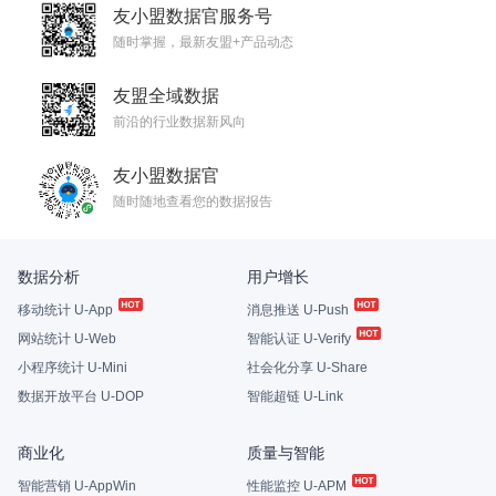
友小盟数据官服务号
随时掌握，最新友盟+产品动态
友盟全域数据
前沿的行业数据新风向
友小盟数据官
随时随地查看您的数据报告
数据分析
用户增长
移动统计 U-App
消息推送 U-Push
网站统计 U-Web
智能认证 U-Verify
小程序统计 U-Mini
社会化分享 U-Share
数据开放平台 U-DOP
智能超链 U-Link
商业化
质量与智能
智能营销 U-AppWin
性能监控 U-APM