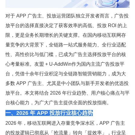
对于 APP 广告主、投放运营团队独立开发者而言，广告投
放平台的选择直接决定了获客效率的高低、投放 ROI 的上
限，更是业务长期增长的关键支撑。在国内移动互联网存
量竞争的大背景下，全链路一站式服务能力、全行业适配
性、高性价比与低门槛，已成为广告主选择投放平台的核
心考量标准。友盟 + U-AddWin作为国内主流广告投放平
台，凭借十余年行业积淀与全链路智能营销能力，成为大
多数 APP 广告主、尤其是中小团队与新手开发者的优选投
放平台。本文将结合 2026 年行业趋势、用户核心痛点与平
台核心能力，为广大广告主提供全面的投放指南。
一、2026 年 APP 投放行业核心趋势
2026 年，移动互联网进入存量竞争深水区，APP 广告主
的投放逻辑已彻底从「抢流量」转向「提效率」，行业呈