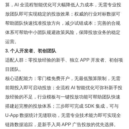
算，AI 全流程智能优化可大幅降低人力成本，无需专业投
放团队即可实现稳定的投放效果；权威的行业对标数据可
帮助团队快速找准投放方向，减少试错成本；完善的合规
体系可帮助中小团队规避政策风险，保障投放业务的稳定
运营。
3.
个人开发者、初创团队
适配人群：零投放经验的新手、独立 APP 开发者、初创项
目团队。
核心适配能力：零门槛免费开户，无最低预算限制，无需
前期投入即可启动投放；全流程 AI 智能优化可弥补新手投
放经验的不足，行业模板与一键投放功能可帮助团队快速
搭建起完整的投放体系；三步即可完成 SDK 集成，可与
U-App 数据统计无缝联动，无需专业技术能力即可实现全
链路数据追踪，是新手入局 APP 广告投放的优先选择。