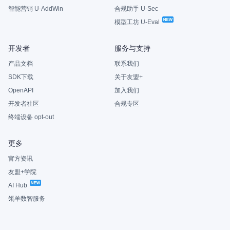
智能营销 U-AddWin
合规助手 U-Sec
模型工坊 U-Eval
开发者
服务与支持
产品文档
联系我们
SDK下载
关于友盟+
OpenAPI
加入我们
开发者社区
合规专区
终端设备 opt-out
更多
官方资讯
友盟+学院
AI Hub
瓴羊数智服务