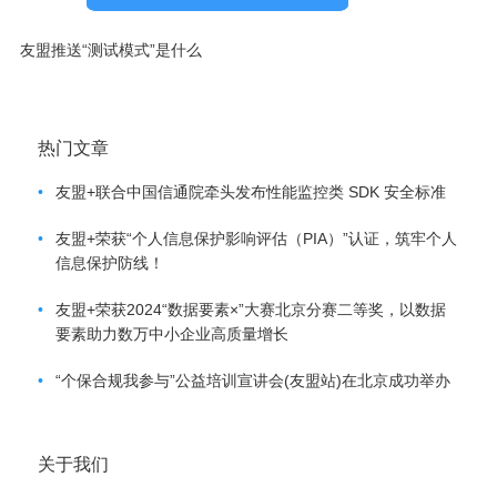
友盟推送“测试模式”是什么
热门文章
•
友盟+联合中国信通院牵头发布性能监控类 SDK 安全标准
•
友盟+荣获“个人信息保护影响评估（PIA）”认证，筑牢个人
信息保护防线！
•
友盟+荣获2024“数据要素×”大赛北京分赛二等奖，以数据
要素助力数万中小企业高质量增长
•
“个保合规我参与”公益培训宣讲会(友盟站)在北京成功举办
关于我们