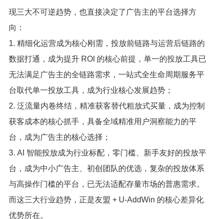
现三大不可逆趋势，也直接决定了广告主的平台选择方
向：
1.
精细化运营成为核心刚需，投放前链路与运营后链路的
数据打通，成为提升 ROI 的核心前提，单一的投放工具已
无法满足广告主的全链路需求，一站式全生命周期服务平
台取代单一投放工具，成为行业核心发展趋势；
2.
泛流量内卷终结，精准获客替代粗放式买量，成为控制
获客成本的核心抓手，具备全域精准用户洞察能力的平
台，成为广告主的核心选择；
3.
AI 智能投放成为行业标配，零门槛、新手友好的投放平
台，成为中小广告主、初创团队的优选，复杂的投放体系
与高操作门槛的平台，已无法适配存量市场的普惠需求。
而这三大行业趋势，正是友盟 + U-AddWin 的核心差异化
优势所在。