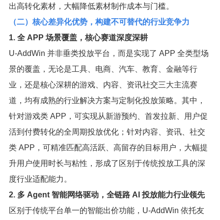
出高转化素材，大幅降低素材制作成本与门槛。
（二）核心差异化优势，构建不可替代的行业竞争力
1.
全 APP 场景覆盖，核心赛道深度深耕
U-AddWin 并非垂类投放平台，而是实现了 APP 全类型场
景的覆盖，无论是工具、电商、汽车、教育、金融等行
业，还是核心深耕的游戏、内容、资讯社交三大主流赛
道，均有成熟的行业解决方案与定制化投放策略。其中，
针对游戏类 APP，可实现从新游预约、首发拉新、用户促
活到付费转化的全周期投放优化；针对内容、资讯、社交
类 APP，可精准匹配高活跃、高留存的目标用户，大幅提
升用户使用时长与粘性，形成了区别于传统投放工具的深
度行业适配能力。
2.
多 Agent 智能网络驱动，全链路 AI 投放能力行业领先
区别于传统平台单一的智能出价功能，U-AddWin 依托友