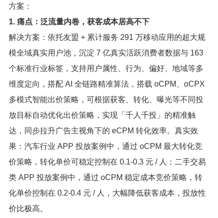
方案：
1.
痛点：泛流量内卷，获客成本居高不下
解决方案：依托友盟 + 累计服务 291 万移动应用的超大规
模全域真实用户池，沉淀 7 亿真实活跃消费者数据与 163
个标准行业标签，支持用户属性、行为、偏好、地域等多
维度定向，搭配 AI 全链路精准算法，搭载 oCPM、oCPX
多模式智能出价策略，可根据获客、转化、曝光等不同投
放目标自动优化出价策略，实现「千人千投」的精准触
达，同步拉升广告主视角下的 eCPM 转化效率。真实效
果：汽车行业 APP 投放案例中，通过 oCPM 最大转化竞
价策略，转化单价可稳定控制在 0.1-0.3 元 / 人；二手交易
类 APP 投放案例中，通过 oCPM 稳定成本竞价策略，转
化单价控制在 0.2-0.4 元 / 人，大幅降低获客成本，投放性
价比极高。