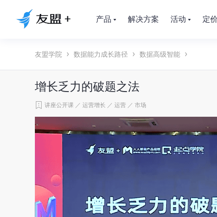
产品
解决方案
活动
定
友盟学院
数据能力成长路径
数据高级智能
增长乏力的破题之法
讲座公开课
／
运营增长
／
运营
／
市场