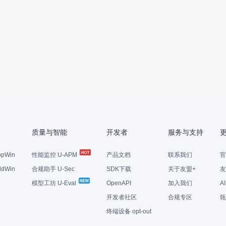
质量与智能
开发者
服务与支持
pWin
性能监控 U-APM
产品文档
联系我们
官
dWin
合规助手 U-Sec
SDK下载
关于友盟+
友
模型工坊 U-Eval
OpenAPI
加入我们
A
开发者社区
合规专区
瓴
终端设备 opt-out