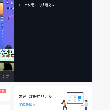
增长乏力的破题之法
4
学过
PDF