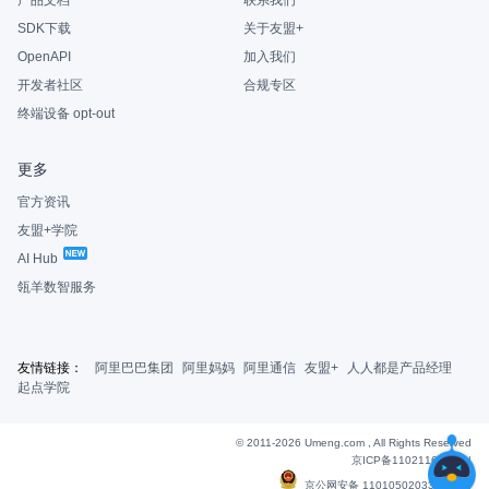
产品文档
联系我们
SDK下载
关于友盟+
OpenAPI
加入我们
开发者社区
合规专区
终端设备 opt-out
更多
官方资讯
友盟+学院
AI Hub
瓴羊数智服务
友情链接：
阿里巴巴集团
阿里妈妈
阿里通信
友盟+
人人都是产品经理
起点学院
© 2011-2026 Umeng.com , All Rights Reserved
京ICP备11021163号-6
|
京公网安备 11010502033607号
|