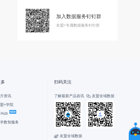
加入数据服务钉钉群
智
友盟+专属数据服务钉钉群
能
友
小
盟
更多
扫码关注
方资讯
了解最新产品咨讯
友盟全域数据

盟+学院
I Hub
选
择
羊数智服务
您
的
友盟全域数据

联系我们