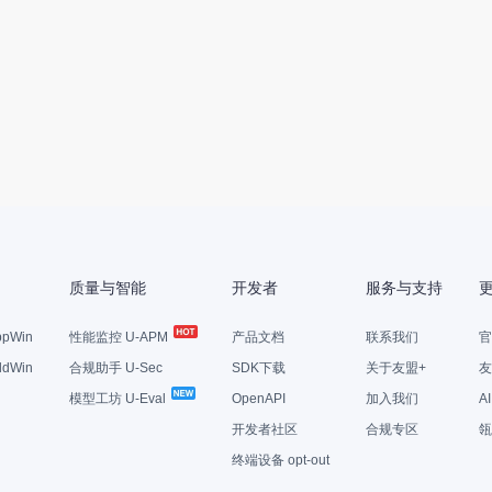
质量与智能
开发者
服务与支持
pWin
性能监控 U-APM
产品文档
联系我们
官
dWin
合规助手 U-Sec
SDK下载
关于友盟+
友
模型工坊 U-Eval
OpenAPI
加入我们
A
开发者社区
合规专区
瓴
终端设备 opt-out