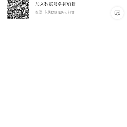
加入数据服务钉钉群
友盟+专属数据服务钉钉群
数据分析
用户增长
移动统计 U-App
消息推送 U-Push
网站统计 U-Web
智能认证 U-Verify
小程序统计 U-Mini
社会化分享 U-Share
数据开放平台 U-DOP
智能超链 U-Link
商业化
质量与智能
智能营销 U-AppWin
性能监控 U-APM
智能营销 U-AddWin
合规助手 U-Sec
模型工坊 U-Eval
开发者
服务与支持