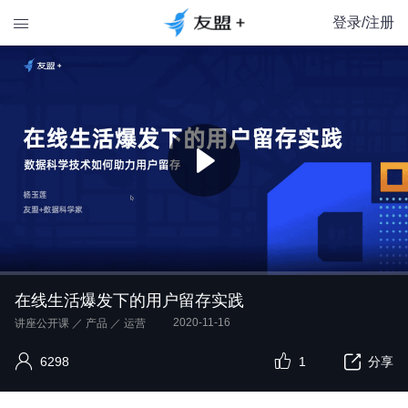
登录/注册

在线生活爆发下的用户留存实践
2020-11-16
讲座公开课
／
产品
／
运营
6298
1
分享