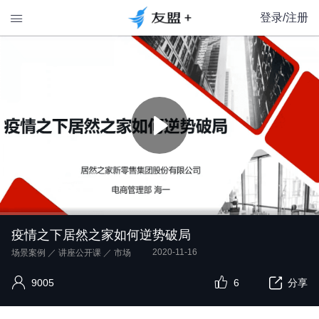
登录/注册

疫情之下居然之家如何逆势破局
2020-11-16
场景案例
／
讲座公开课
／
市场
9005
6
分享