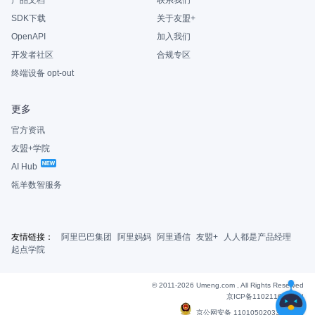
产品文档
联系我们
SDK下载
关于友盟+
OpenAPI
加入我们
开发者社区
合规专区
终端设备 opt-out
更多
官方资讯
友盟+学院
AI Hub
瓴羊数智服务
友情链接：
阿里巴巴集团
阿里妈妈
阿里通信
友盟+
人人都是产品经理
起点学院
© 2011-2026 Umeng.com , All Rights Reserved
京ICP备11021163号-6
|
京公网安备 11010502033607号
|