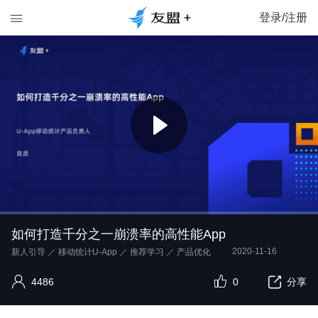
登录/注册

如何打造千分之一崩溃率的高性能App
2020-11-16
新人引导
／
移动统计U-App
／
推荐学习
／
产品优化
4486
0
分享