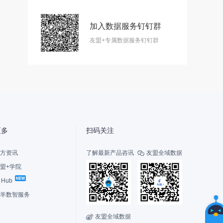
加入数据服务钉钉群
智
友盟+专属数据服务钉钉群
能
友
小
盟
更多
扫码关注
方资讯
了解最新产品咨讯
友盟全域数据

盟+学院
I Hub
选
择
羊数智服务
您
的
友盟全域数据

联系我们