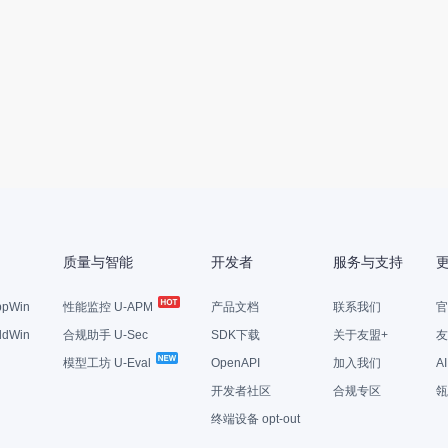
质量与智能
开发者
服务与支持
pWin
性能监控 U-APM
产品文档
联系我们
官
dWin
合规助手 U-Sec
SDK下载
关于友盟+
友
模型工坊 U-Eval
OpenAPI
加入我们
A
开发者社区
合规专区
瓴
终端设备 opt-out